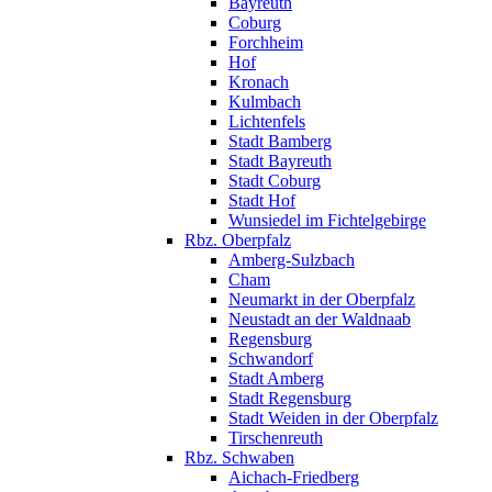
Bayreuth
Coburg
Forchheim
Hof
Kronach
Kulmbach
Lichtenfels
Stadt Bamberg
Stadt Bayreuth
Stadt Coburg
Stadt Hof
Wunsiedel im Fichtelgebirge
Rbz. Oberpfalz
Amberg-Sulzbach
Cham
Neumarkt in der Oberpfalz
Neustadt an der Waldnaab
Regensburg
Schwandorf
Stadt Amberg
Stadt Regensburg
Stadt Weiden in der Oberpfalz
Tirschenreuth
Rbz. Schwaben
Aichach-Friedberg