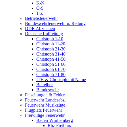
K-N
O-S
T-Z
Betriebsfeuerwehr
Bundeswehrfeuerwehr u. Rettung
DDR Abzeichen
Deutsche Luftrettung
Christoph 1-10
Christoph 11-20
Christoph 21-30
Christoph 31-40
Christoph 41-50
Christoph 51-60
Christoph 61-70
Christoph 71-80
ITH & Christoph mit Name
Betreiber
Bundeswehr
Fälschungen & Fehler
Feuerwehr Landesabz.
Feuerwehr Musikzüge
Flugplatz Feuerwehr
Freiwillige Feuerwehr
Baden-Württemberg
Rbz Freiburg