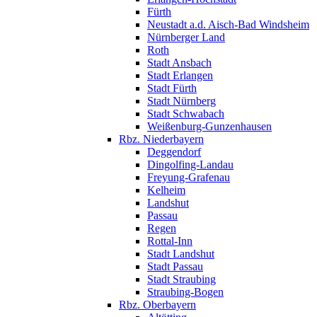
Fürth
Neustadt a.d. Aisch-Bad Windsheim
Nürnberger Land
Roth
Stadt Ansbach
Stadt Erlangen
Stadt Fürth
Stadt Nürnberg
Stadt Schwabach
Weißenburg-Gunzenhausen
Rbz. Niederbayern
Deggendorf
Dingolfing-Landau
Freyung-Grafenau
Kelheim
Landshut
Passau
Regen
Rottal-Inn
Stadt Landshut
Stadt Passau
Stadt Straubing
Straubing-Bogen
Rbz. Oberbayern