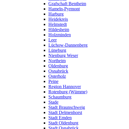
Grafschaft Bentheim
Hameln-Pyrmont
Harburg
Heidekreis
Helmstedt
Hildesheim
Holzminden
Leer
Lüchow-Dannenberg
Lüneburg
Nienburg Weser
Northeim
Oldenburg
Osnabrück
Osterholz
Peine
Region Hannover
Rotenburg (Wümme)
Schaumburg
Stade
Stadt Braunschweig
Stadt Delmenhorst
Stadt Emden
Stadt Oldenburg
Stadt Osnabrück