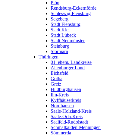
Plön
Rendsburg-Eckernförde
Schleswig-Flensburg
Segeberg
Stadt Flensburg
Stadt Kiel
Stadt Lübeck
Stadt Neumünster
Steinburg
Stormarn
Thüringen
01. ehem. Landkreise
Altenburger Land
Eichsfeld
Gotha
Greiz
Hildburghausen
Ilm-Kreis
Kyffhäuserkreis
Nordhausen
Saale-Holzland-Kreis
Saale-Orla-Kreis
Saalfeld-Rudolstadt
Schmalkalden-Menningen
Sömmerda