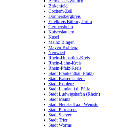
Bernkastel-Wittlich
Birkenfeld
Cochem-Zell
Donnersbergkreis
Eifelkreis Bitburg-Prüm
Germersheim
Kaiserslautern
Kusel
Mainz-Bingen
Mayen-Koblenz
Neuwied
Rhein-Hunsrück-Kreis
Rhein-Lahn-Kreis
Rhein-Pfalz-Kreis
Stadt Frankenthal (Pfalz)
Stadt Kaiserslautern
Stadt Koblenz
Stadt Landau i.d. Pfalz
Stadt Ludwigshafen (Rhein)
Stadt Mainz
Stadt Neustadt a.d. Weinstr.
Stadt Pirmasens
Stadt Speyer
Stadt Trier
Stadt Worms