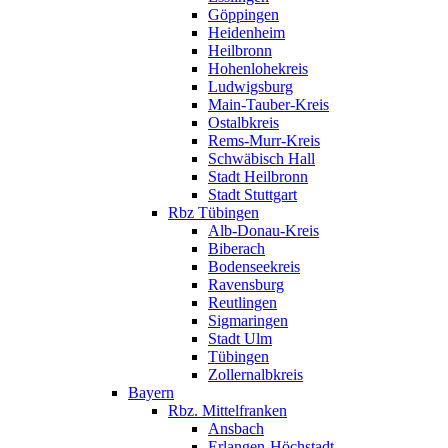
Göppingen
Heidenheim
Heilbronn
Hohenlohekreis
Ludwigsburg
Main-Tauber-Kreis
Ostalbkreis
Rems-Murr-Kreis
Schwäbisch Hall
Stadt Heilbronn
Stadt Stuttgart
Rbz Tübingen
Alb-Donau-Kreis
Biberach
Bodenseekreis
Ravensburg
Reutlingen
Sigmaringen
Stadt Ulm
Tübingen
Zollernalbkreis
Bayern
Rbz. Mittelfranken
Ansbach
Erlangen-Höchstadt