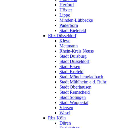
Herford
Höxter
Lippe
Minden-Lübbecke
Paderborn
Stadt Bielefeld
Rbz Düsseldorf
Kleve
Mettmann
Rhein-Kreis Neuss
Stadt Duisburg
Stadt Düsseldorf
Stadt Essen
Stadt Krefeld
Stadt Mönchengladbach
Stadt Mühlheim a.d. Ruhr
Stadt Oberhausen
Stadt Remscheid
Stadt Solingen
Stadt Wuppertal
Viersen
Wesel
Rbz Köln
Düren