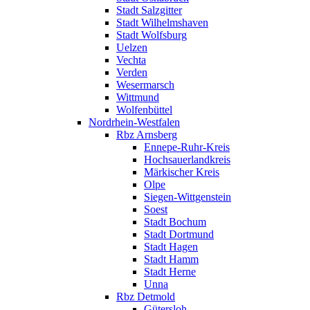
Stadt Salzgitter
Stadt Wilhelmshaven
Stadt Wolfsburg
Uelzen
Vechta
Verden
Wesermarsch
Wittmund
Wolfenbüttel
Nordrhein-Westfalen
Rbz Arnsberg
Ennepe-Ruhr-Kreis
Hochsauerlandkreis
Märkischer Kreis
Olpe
Siegen-Wittgenstein
Soest
Stadt Bochum
Stadt Dortmund
Stadt Hagen
Stadt Hamm
Stadt Herne
Unna
Rbz Detmold
Gütersloh