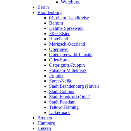
Würzburg
Berlin
Brandenburg
01. ehem. Landkreise
Barnim
Dahme-Spreewald
Elbe-Elster
Havelland
Märkisch-Oderland
Oberhavel
Oberspreewald-Lausitz
Oder-Spree
Ostprignitz-Ruppin
Potsdam-Mittelmark
Prignitz
Spree-Neiße
Stadt Brandenburg (Havel)
Stadt Cottbus
Stadt Frankfurt (Oder)
Stadt Potsdam
Teltow-Fläming
Uckermark
Bremen
Hamburg
Hessen