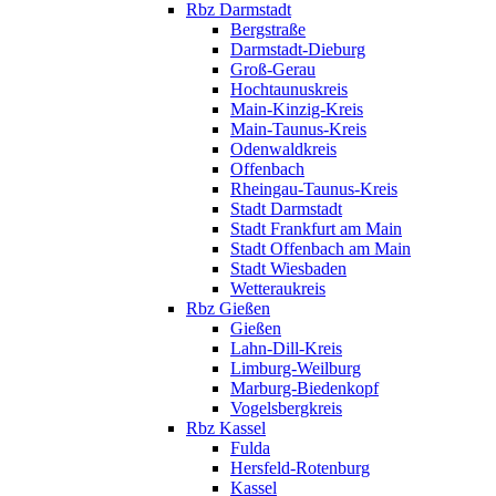
Rbz Darmstadt
Bergstraße
Darmstadt-Dieburg
Groß-Gerau
Hochtaunuskreis
Main-Kinzig-Kreis
Main-Taunus-Kreis
Odenwaldkreis
Offenbach
Rheingau-Taunus-Kreis
Stadt Darmstadt
Stadt Frankfurt am Main
Stadt Offenbach am Main
Stadt Wiesbaden
Wetteraukreis
Rbz Gießen
Gießen
Lahn-Dill-Kreis
Limburg-Weilburg
Marburg-Biedenkopf
Vogelsbergkreis
Rbz Kassel
Fulda
Hersfeld-Rotenburg
Kassel