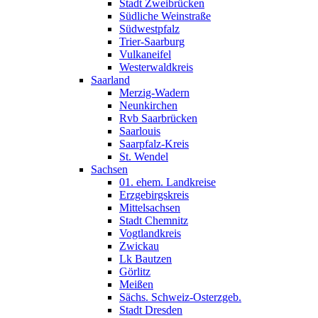
Stadt Zweibrücken
Südliche Weinstraße
Südwestpfalz
Trier-Saarburg
Vulkaneifel
Westerwaldkreis
Saarland
Merzig-Wadern
Neunkirchen
Rvb Saarbrücken
Saarlouis
Saarpfalz-Kreis
St. Wendel
Sachsen
01. ehem. Landkreise
Erzgebirgskreis
Mittelsachsen
Stadt Chemnitz
Vogtlandkreis
Zwickau
Lk Bautzen
Görlitz
Meißen
Sächs. Schweiz-Osterzgeb.
Stadt Dresden