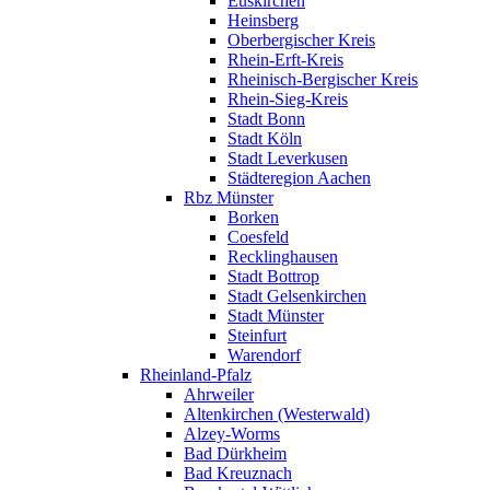
Euskirchen
Heinsberg
Oberbergischer Kreis
Rhein-Erft-Kreis
Rheinisch-Bergischer Kreis
Rhein-Sieg-Kreis
Stadt Bonn
Stadt Köln
Stadt Leverkusen
Städteregion Aachen
Rbz Münster
Borken
Coesfeld
Recklinghausen
Stadt Bottrop
Stadt Gelsenkirchen
Stadt Münster
Steinfurt
Warendorf
Rheinland-Pfalz
Ahrweiler
Altenkirchen (Westerwald)
Alzey-Worms
Bad Dürkheim
Bad Kreuznach