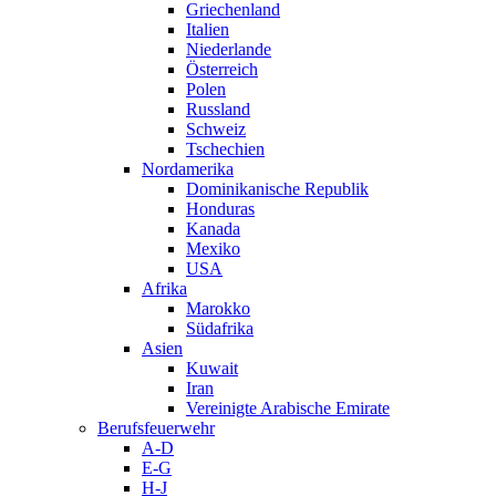
Griechenland
Italien
Niederlande
Österreich
Polen
Russland
Schweiz
Tschechien
Nordamerika
Dominikanische Republik
Honduras
Kanada
Mexiko
USA
Afrika
Marokko
Südafrika
Asien
Kuwait
Iran
Vereinigte Arabische Emirate
Berufsfeuerwehr
A-D
E-G
H-J