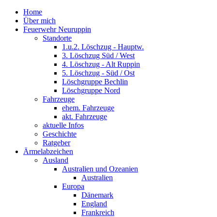
Home
Über mich
Feuerwehr Neuruppin
Standorte
1.u.2. Löschzug - Hauptw.
3. Löschzug Süd / West
4. Löschzug - Alt Ruppin
5. Löschzug - Süd / Ost
Löschgruppe Bechlin
Löschgruppe Nord
Fahrzeuge
ehem. Fahrzeuge
akt. Fahrzeuge
aktuelle Infos
Geschichte
Ratgeber
Ärmelabzeichen
Ausland
Australien und Ozeanien
Australien
Europa
Dänemark
England
Frankreich