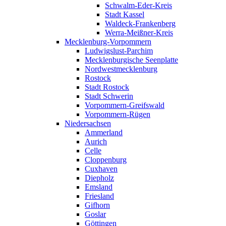
Schwalm-Eder-Kreis
Stadt Kassel
Waldeck-Frankenberg
Werra-Meißner-Kreis
Mecklenburg-Vorpommern
Ludwigslust-Parchim
Mecklenburgische Seenplatte
Nordwestmecklenburg
Rostock
Stadt Rostock
Stadt Schwerin
Vorpommern-Greifswald
Vorpommern-Rügen
Niedersachsen
Ammerland
Aurich
Celle
Cloppenburg
Cuxhaven
Diepholz
Emsland
Friesland
Gifhorn
Goslar
Göttingen