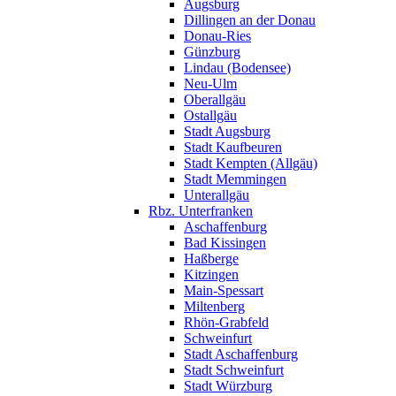
Augsburg
Dillingen an der Donau
Donau-Ries
Günzburg
Lindau (Bodensee)
Neu-Ulm
Oberallgäu
Ostallgäu
Stadt Augsburg
Stadt Kaufbeuren
Stadt Kempten (Allgäu)
Stadt Memmingen
Unterallgäu
Rbz. Unterfranken
Aschaffenburg
Bad Kissingen
Haßberge
Kitzingen
Main-Spessart
Miltenberg
Rhön-Grabfeld
Schweinfurt
Stadt Aschaffenburg
Stadt Schweinfurt
Stadt Würzburg