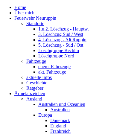
Home
Über mich
Feuerwehr Neuruppin
Standorte
1.u.2. Löschzug - Hauptw.
3. Löschzug Süd / West
4. Löschzug - Alt Ruppin
5. Löschzug - Süd / Ost
Löschgruppe Bechlin
Löschgruppe Nord
Fahrzeuge
ehem. Fahrzeuge
akt. Fahrzeuge
aktuelle Infos
Geschichte
Ratgeber
Ärmelabzeichen
Ausland
Australien und Ozeanien
Australien
Europa
Dänemark
England
Frankreich