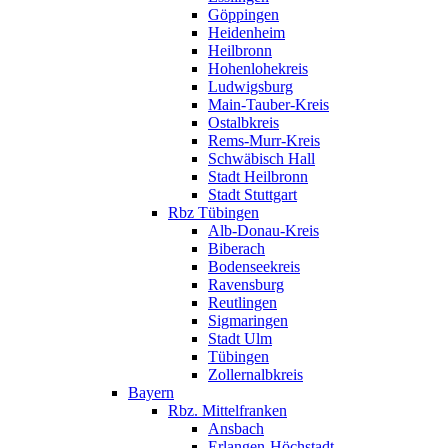
Göppingen
Heidenheim
Heilbronn
Hohenlohekreis
Ludwigsburg
Main-Tauber-Kreis
Ostalbkreis
Rems-Murr-Kreis
Schwäbisch Hall
Stadt Heilbronn
Stadt Stuttgart
Rbz Tübingen
Alb-Donau-Kreis
Biberach
Bodenseekreis
Ravensburg
Reutlingen
Sigmaringen
Stadt Ulm
Tübingen
Zollernalbkreis
Bayern
Rbz. Mittelfranken
Ansbach
Erlangen-Höchstadt