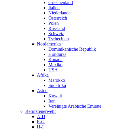
Griechenland
Italien
Niederlande
Österreich
Polen
Russland
Schweiz
Tschechien
Nordamerika
Dominikanische Republik
Honduras
Kanada
Mexiko
USA
Afrika
Marokko
Südafrika
Asien
Kuwait
Iran
Vereinigte Arabische Emirate
Berufsfeuerwehr
A-D
E-G
H-J