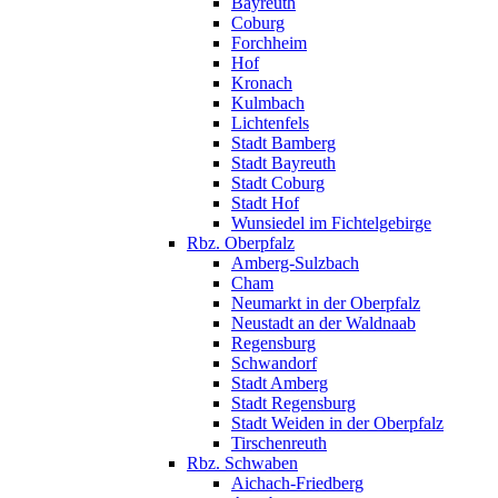
Bayreuth
Coburg
Forchheim
Hof
Kronach
Kulmbach
Lichtenfels
Stadt Bamberg
Stadt Bayreuth
Stadt Coburg
Stadt Hof
Wunsiedel im Fichtelgebirge
Rbz. Oberpfalz
Amberg-Sulzbach
Cham
Neumarkt in der Oberpfalz
Neustadt an der Waldnaab
Regensburg
Schwandorf
Stadt Amberg
Stadt Regensburg
Stadt Weiden in der Oberpfalz
Tirschenreuth
Rbz. Schwaben
Aichach-Friedberg