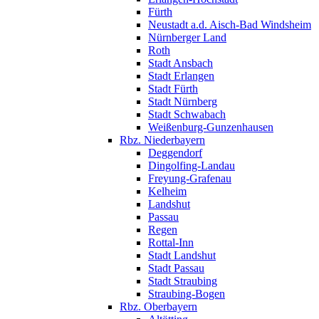
Fürth
Neustadt a.d. Aisch-Bad Windsheim
Nürnberger Land
Roth
Stadt Ansbach
Stadt Erlangen
Stadt Fürth
Stadt Nürnberg
Stadt Schwabach
Weißenburg-Gunzenhausen
Rbz. Niederbayern
Deggendorf
Dingolfing-Landau
Freyung-Grafenau
Kelheim
Landshut
Passau
Regen
Rottal-Inn
Stadt Landshut
Stadt Passau
Stadt Straubing
Straubing-Bogen
Rbz. Oberbayern