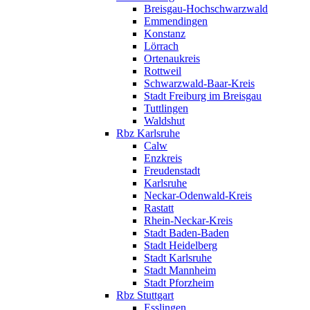
Breisgau-Hochschwarzwald
Emmendingen
Konstanz
Lörrach
Ortenaukreis
Rottweil
Schwarzwald-Baar-Kreis
Stadt Freiburg im Breisgau
Tuttlingen
Waldshut
Rbz Karlsruhe
Calw
Enzkreis
Freudenstadt
Karlsruhe
Neckar-Odenwald-Kreis
Rastatt
Rhein-Neckar-Kreis
Stadt Baden-Baden
Stadt Heidelberg
Stadt Karlsruhe
Stadt Mannheim
Stadt Pforzheim
Rbz Stuttgart
Esslingen