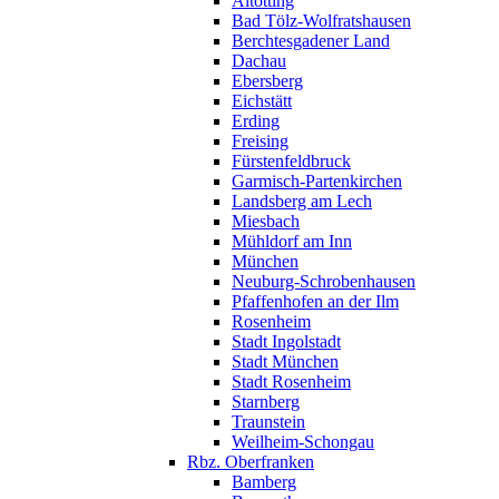
Altötting
Bad Tölz-Wolfratshausen
Berchtesgadener Land
Dachau
Ebersberg
Eichstätt
Erding
Freising
Fürstenfeldbruck
Garmisch-Partenkirchen
Landsberg am Lech
Miesbach
Mühldorf am Inn
München
Neuburg-Schrobenhausen
Pfaffenhofen an der Ilm
Rosenheim
Stadt Ingolstadt
Stadt München
Stadt Rosenheim
Starnberg
Traunstein
Weilheim-Schongau
Rbz. Oberfranken
Bamberg