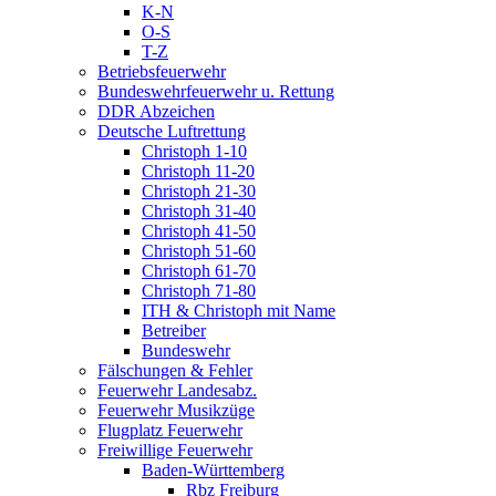
K-N
O-S
T-Z
Betriebsfeuerwehr
Bundeswehrfeuerwehr u. Rettung
DDR Abzeichen
Deutsche Luftrettung
Christoph 1-10
Christoph 11-20
Christoph 21-30
Christoph 31-40
Christoph 41-50
Christoph 51-60
Christoph 61-70
Christoph 71-80
ITH & Christoph mit Name
Betreiber
Bundeswehr
Fälschungen & Fehler
Feuerwehr Landesabz.
Feuerwehr Musikzüge
Flugplatz Feuerwehr
Freiwillige Feuerwehr
Baden-Württemberg
Rbz Freiburg