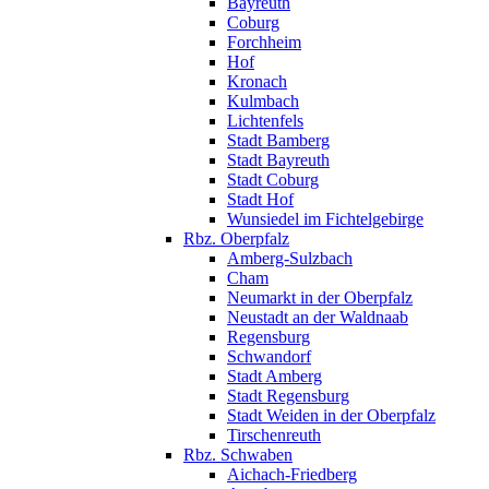
Bayreuth
Coburg
Forchheim
Hof
Kronach
Kulmbach
Lichtenfels
Stadt Bamberg
Stadt Bayreuth
Stadt Coburg
Stadt Hof
Wunsiedel im Fichtelgebirge
Rbz. Oberpfalz
Amberg-Sulzbach
Cham
Neumarkt in der Oberpfalz
Neustadt an der Waldnaab
Regensburg
Schwandorf
Stadt Amberg
Stadt Regensburg
Stadt Weiden in der Oberpfalz
Tirschenreuth
Rbz. Schwaben
Aichach-Friedberg