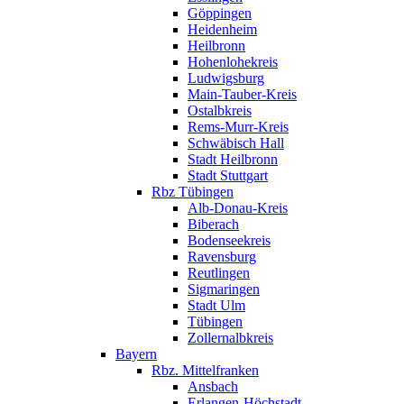
Göppingen
Heidenheim
Heilbronn
Hohenlohekreis
Ludwigsburg
Main-Tauber-Kreis
Ostalbkreis
Rems-Murr-Kreis
Schwäbisch Hall
Stadt Heilbronn
Stadt Stuttgart
Rbz Tübingen
Alb-Donau-Kreis
Biberach
Bodenseekreis
Ravensburg
Reutlingen
Sigmaringen
Stadt Ulm
Tübingen
Zollernalbkreis
Bayern
Rbz. Mittelfranken
Ansbach
Erlangen-Höchstadt