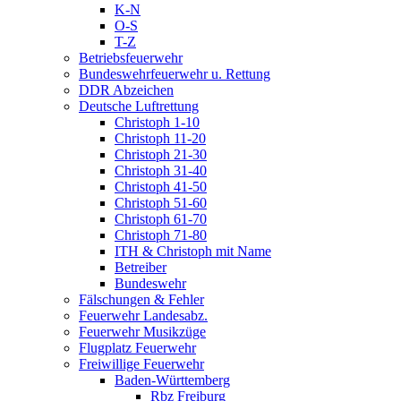
K-N
O-S
T-Z
Betriebsfeuerwehr
Bundeswehrfeuerwehr u. Rettung
DDR Abzeichen
Deutsche Luftrettung
Christoph 1-10
Christoph 11-20
Christoph 21-30
Christoph 31-40
Christoph 41-50
Christoph 51-60
Christoph 61-70
Christoph 71-80
ITH & Christoph mit Name
Betreiber
Bundeswehr
Fälschungen & Fehler
Feuerwehr Landesabz.
Feuerwehr Musikzüge
Flugplatz Feuerwehr
Freiwillige Feuerwehr
Baden-Württemberg
Rbz Freiburg