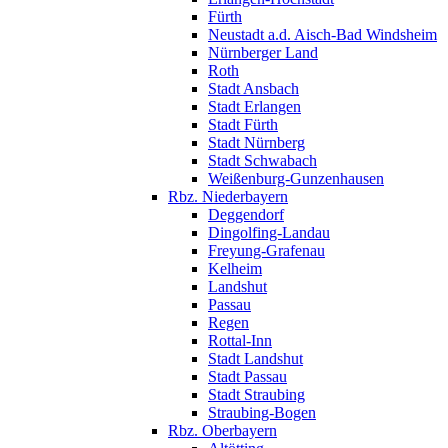
Fürth
Neustadt a.d. Aisch-Bad Windsheim
Nürnberger Land
Roth
Stadt Ansbach
Stadt Erlangen
Stadt Fürth
Stadt Nürnberg
Stadt Schwabach
Weißenburg-Gunzenhausen
Rbz. Niederbayern
Deggendorf
Dingolfing-Landau
Freyung-Grafenau
Kelheim
Landshut
Passau
Regen
Rottal-Inn
Stadt Landshut
Stadt Passau
Stadt Straubing
Straubing-Bogen
Rbz. Oberbayern