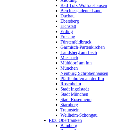
Altötting
Bad Tölz-Wolfratshausen
Berchtesgadener Land
Dachau
Ebersberg
Eichstätt
Erding
Freising
Fürstenfeldbruck
Garmisch-Partenkirchen
Landsberg am Lech
Miesbach
Mühldorf am Inn
München
Neuburg-Schrobenhausen
Pfaffenhofen an der Ilm
Rosenheim
Stadt Ingolstadt
Stadt München
Stadt Rosenheim
Starnberg
Traunstein
Weilheim-Schongau
Rbz. Oberfranken
Bamberg