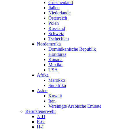
Griechenland
Italien
Niederlande
Österreich
Polen
Russland
Schweiz
Tschechien
Nordamerika
Dominikanische Republik
Honduras
Kanada
Mexiko
USA
Afrika
Marokko
Südafrika
Asien
Kuwait
Iran
Vereinigte Arabische Emirate
Berufsfeuerwehr
A-D
E-G
H-J