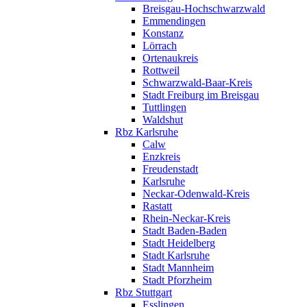
Breisgau-Hochschwarzwald
Emmendingen
Konstanz
Lörrach
Ortenaukreis
Rottweil
Schwarzwald-Baar-Kreis
Stadt Freiburg im Breisgau
Tuttlingen
Waldshut
Rbz Karlsruhe
Calw
Enzkreis
Freudenstadt
Karlsruhe
Neckar-Odenwald-Kreis
Rastatt
Rhein-Neckar-Kreis
Stadt Baden-Baden
Stadt Heidelberg
Stadt Karlsruhe
Stadt Mannheim
Stadt Pforzheim
Rbz Stuttgart
Esslingen