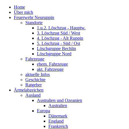
Home
Über mich
Feuerwehr Neuruppin
Standorte
1.u.2. Löschzug - Hauptw.
3. Löschzug Süd / West
4. Löschzug - Alt Ruppin
5. Löschzug - Süd / Ost
Löschgruppe Bechlin
Löschgruppe Nord
Fahrzeuge
ehem. Fahrzeuge
akt. Fahrzeuge
aktuelle Infos
Geschichte
Ratgeber
Ärmelabzeichen
Ausland
Australien und Ozeanien
Australien
Europa
Dänemark
England
Frankreich