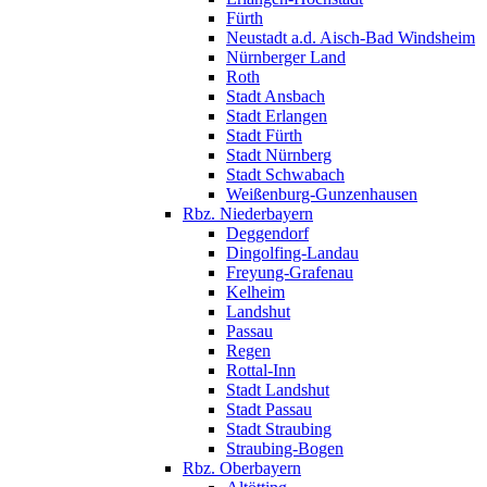
Fürth
Neustadt a.d. Aisch-Bad Windsheim
Nürnberger Land
Roth
Stadt Ansbach
Stadt Erlangen
Stadt Fürth
Stadt Nürnberg
Stadt Schwabach
Weißenburg-Gunzenhausen
Rbz. Niederbayern
Deggendorf
Dingolfing-Landau
Freyung-Grafenau
Kelheim
Landshut
Passau
Regen
Rottal-Inn
Stadt Landshut
Stadt Passau
Stadt Straubing
Straubing-Bogen
Rbz. Oberbayern