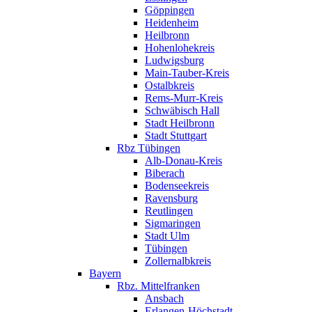
Göppingen
Heidenheim
Heilbronn
Hohenlohekreis
Ludwigsburg
Main-Tauber-Kreis
Ostalbkreis
Rems-Murr-Kreis
Schwäbisch Hall
Stadt Heilbronn
Stadt Stuttgart
Rbz Tübingen
Alb-Donau-Kreis
Biberach
Bodenseekreis
Ravensburg
Reutlingen
Sigmaringen
Stadt Ulm
Tübingen
Zollernalbkreis
Bayern
Rbz. Mittelfranken
Ansbach
Erlangen-Höchstadt