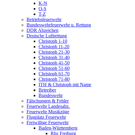
K-N
O-S
T-Z
Betriebsfeuerwehr
Bundeswehrfeuerwehr u. Rettung
DDR Abzeichen
Deutsche Luftrettung
Christoph 1-10
Christoph 11-20
Christoph 21-30
Christoph 31-40
Christoph 41-50
Christoph 51-60
Christoph 61-70
Christoph 71-80
ITH & Christoph mit Name
Betreiber
Bundeswehr
Fälschungen & Fehler
Feuerwehr Landesabz.
Feuerwehr Musikzüge
Flugplatz Feuerwehr
Freiwillige Feuerwehr
Baden-Württemberg
Rbz Freiburg