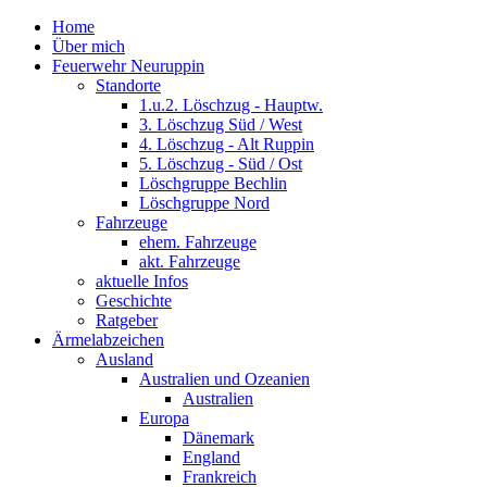
Home
Über mich
Feuerwehr Neuruppin
Standorte
1.u.2. Löschzug - Hauptw.
3. Löschzug Süd / West
4. Löschzug - Alt Ruppin
5. Löschzug - Süd / Ost
Löschgruppe Bechlin
Löschgruppe Nord
Fahrzeuge
ehem. Fahrzeuge
akt. Fahrzeuge
aktuelle Infos
Geschichte
Ratgeber
Ärmelabzeichen
Ausland
Australien und Ozeanien
Australien
Europa
Dänemark
England
Frankreich