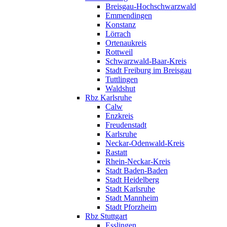
Breisgau-Hochschwarzwald
Emmendingen
Konstanz
Lörrach
Ortenaukreis
Rottweil
Schwarzwald-Baar-Kreis
Stadt Freiburg im Breisgau
Tuttlingen
Waldshut
Rbz Karlsruhe
Calw
Enzkreis
Freudenstadt
Karlsruhe
Neckar-Odenwald-Kreis
Rastatt
Rhein-Neckar-Kreis
Stadt Baden-Baden
Stadt Heidelberg
Stadt Karlsruhe
Stadt Mannheim
Stadt Pforzheim
Rbz Stuttgart
Esslingen