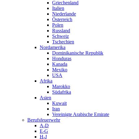
Griechenland
Italien
Niederlande
Österreich
Polen
Russland
Schweiz
Tschechien
Nordamerika
Dominikanische Republik
Honduras
Kanada
Mexiko
USA
Afrika
Marokko
Südafrika
Asien
Kuwait
Iran
Vereinigte Arabische Emirate
Berufsfeuerwehr
A-D
E-G
H-J