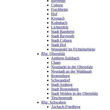
Bayreuth
Coburg
Forchheim
Hof
Kronach
Kulmbach
Lichtenfels
Stadt Bamberg
Stadt Bayreuth
Stadt Coburg
Stadt Hof
Wunsiedel im Fichtelgebirge
Rbz. Oberpfalz
Amberg-Sulzbach
Cham
Neumarkt in der Oberpfalz
Neustadt an der Waldnaab
Regensburg
Schwandorf
Stadt Amberg
Stadt Regensburg
Stadt Weiden in der Oberpfalz
Tirschenreuth
Rbz. Schwaben
Aichach-Friedberg