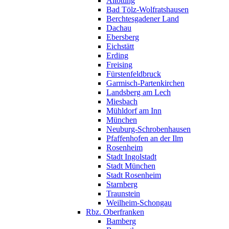
Altötting
Bad Tölz-Wolfratshausen
Berchtesgadener Land
Dachau
Ebersberg
Eichstätt
Erding
Freising
Fürstenfeldbruck
Garmisch-Partenkirchen
Landsberg am Lech
Miesbach
Mühldorf am Inn
München
Neuburg-Schrobenhausen
Pfaffenhofen an der Ilm
Rosenheim
Stadt Ingolstadt
Stadt München
Stadt Rosenheim
Starnberg
Traunstein
Weilheim-Schongau
Rbz. Oberfranken
Bamberg