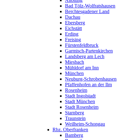
Altötting
Bad Tölz-Wolfratshausen
Berchtesgadener Land
Dachau
Ebersberg
Eichstätt
Erding
Freising
Fürstenfeldbruck
Garmisch-Partenkirchen
Landsberg am Lech
Miesbach
Mühldorf am Inn
München
Neuburg-Schrobenhausen
Pfaffenhofen an der Ilm
Rosenheim
Stadt Ingolstadt
Stadt München
Stadt Rosenheim
Starnberg
Traunstein
Weilheim-Schongau
Rbz. Oberfranken
Bamberg