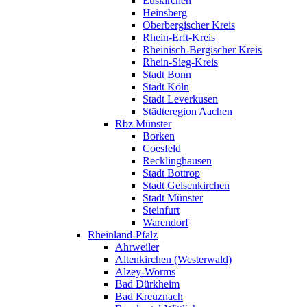
Euskirchen
Heinsberg
Oberbergischer Kreis
Rhein-Erft-Kreis
Rheinisch-Bergischer Kreis
Rhein-Sieg-Kreis
Stadt Bonn
Stadt Köln
Stadt Leverkusen
Städteregion Aachen
Rbz Münster
Borken
Coesfeld
Recklinghausen
Stadt Bottrop
Stadt Gelsenkirchen
Stadt Münster
Steinfurt
Warendorf
Rheinland-Pfalz
Ahrweiler
Altenkirchen (Westerwald)
Alzey-Worms
Bad Dürkheim
Bad Kreuznach