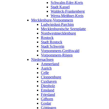
Schwalm-Eder-Kreis
Stadt Kassel
Waldeck-Frankenberg
Werra-Meißner-Kreis
Mecklenburg-Vorpommern
Ludwigslust-Parchim
Mecklenburgische Seenplatte
Nordwestmecklenburg
Rostock
Stadt Rostock
Stadt Schwerin
Vorpommern-Greifswald
Vorpommern-Rügen
Niedersachsen
Ammerland
Aurich
Celle
Cloppenburg
Cuxhaven
Diepholz
Emsland
Friesland
Gifhorn
Goslar
Göttingen