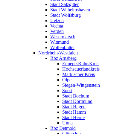
Stadt Salzgitter
Stadt Wilhelmshaven
Stadt Wolfsburg
Uelzen
Vechta
Verden
Wesermarsch
Wittmund
Wolfenbüttel
Nordrhein-Westfalen
Rbz Arnsberg
Ennepe-Ruhr-Kreis
Hochsauerlandkreis
Märkischer Kreis
Olpe
Siegen-Wittgenstein
Soest
Stadt Bochum
Stadt Dortmund
Stadt Hagen
Stadt Hamm
Stadt Herne
Unna
Rbz Detmold
Gütersloh