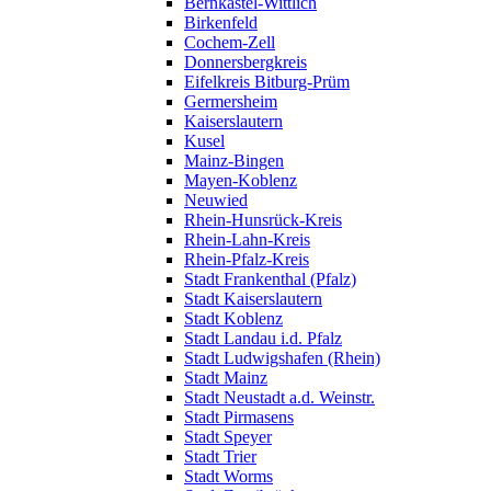
Bernkastel-Wittlich
Birkenfeld
Cochem-Zell
Donnersbergkreis
Eifelkreis Bitburg-Prüm
Germersheim
Kaiserslautern
Kusel
Mainz-Bingen
Mayen-Koblenz
Neuwied
Rhein-Hunsrück-Kreis
Rhein-Lahn-Kreis
Rhein-Pfalz-Kreis
Stadt Frankenthal (Pfalz)
Stadt Kaiserslautern
Stadt Koblenz
Stadt Landau i.d. Pfalz
Stadt Ludwigshafen (Rhein)
Stadt Mainz
Stadt Neustadt a.d. Weinstr.
Stadt Pirmasens
Stadt Speyer
Stadt Trier
Stadt Worms