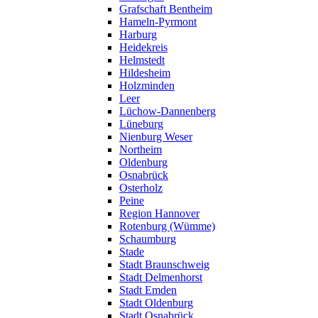
Grafschaft Bentheim
Hameln-Pyrmont
Harburg
Heidekreis
Helmstedt
Hildesheim
Holzminden
Leer
Lüchow-Dannenberg
Lüneburg
Nienburg Weser
Northeim
Oldenburg
Osnabrück
Osterholz
Peine
Region Hannover
Rotenburg (Wümme)
Schaumburg
Stade
Stadt Braunschweig
Stadt Delmenhorst
Stadt Emden
Stadt Oldenburg
Stadt Osnabrück