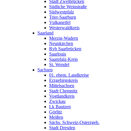
Stadt Zweibrücken
Südliche Weinstraße
Südwestpfalz
Trier-Saarburg
Vulkaneifel
Westerwaldkreis
Saarland
Merzig-Wadern
Neunkirchen
Rvb Saarbrücken
Saarlouis
Saarpfalz-Kreis
St. Wendel
Sachsen
01. ehem. Landkreise
Erzgebirgskreis
Mittelsachsen
Stadt Chemnitz
Vogtlandkreis
Zwickau
Lk Bautzen
Görlitz
Meißen
Sächs. Schweiz-Osterzgeb.
Stadt Dresden