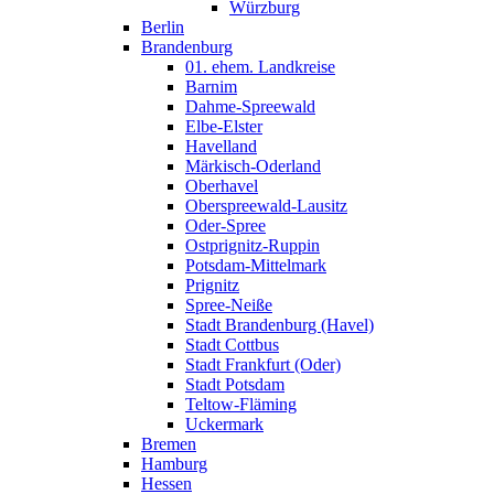
Würzburg
Berlin
Brandenburg
01. ehem. Landkreise
Barnim
Dahme-Spreewald
Elbe-Elster
Havelland
Märkisch-Oderland
Oberhavel
Oberspreewald-Lausitz
Oder-Spree
Ostprignitz-Ruppin
Potsdam-Mittelmark
Prignitz
Spree-Neiße
Stadt Brandenburg (Havel)
Stadt Cottbus
Stadt Frankfurt (Oder)
Stadt Potsdam
Teltow-Fläming
Uckermark
Bremen
Hamburg
Hessen