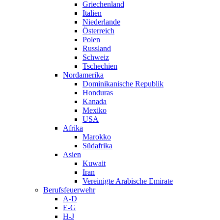
Griechenland
Italien
Niederlande
Österreich
Polen
Russland
Schweiz
Tschechien
Nordamerika
Dominikanische Republik
Honduras
Kanada
Mexiko
USA
Afrika
Marokko
Südafrika
Asien
Kuwait
Iran
Vereinigte Arabische Emirate
Berufsfeuerwehr
A-D
E-G
H-J