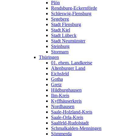
Plön
Rendsburg-Eckernförde
Schleswig-Flensburg
Segeberg
Stadt Flensburg
Stadt Kiel
Stadt Lübeck
Stadt Neumünster
Steinburg
Stormarn
Thüringen
01. ehem. Landkreise
Altenburger Land
Eichsfeld
Gotha
Greiz
Hildburghausen
Ilm-Kreis
Kyffhäuserkreis
Nordhausen
Saale-Holzland-Kreis
Saale-Orla-Kreis
Saalfeld-Rudolstadt
Schmalkalden-Menningen
Sömmerda