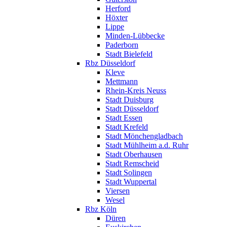
Herford
Höxter
Lippe
Minden-Lübbecke
Paderborn
Stadt Bielefeld
Rbz Düsseldorf
Kleve
Mettmann
Rhein-Kreis Neuss
Stadt Duisburg
Stadt Düsseldorf
Stadt Essen
Stadt Krefeld
Stadt Mönchengladbach
Stadt Mühlheim a.d. Ruhr
Stadt Oberhausen
Stadt Remscheid
Stadt Solingen
Stadt Wuppertal
Viersen
Wesel
Rbz Köln
Düren