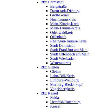
Rbz Darmstadt
Bergstraße
Darmstadt-Dieburg
Groß-Gerau
Hochtaunuskreis
Main-Kinzig-Kreis
Main-Taunus-Kreis
Odenwaldkreis
Offenbach
Rheingau-Taunus-Kreis
Stadt Darmstadt
Stadt Frankfurt am Main
Stadt Offenbach am Main
Stadt Wiesbaden
Wetteraukreis
Rbz Gießen
Gießen
Lahn-Dill-Kreis
Limburg-Weilburg
Marburg-Biedenkopf
Vogelsbergkreis
Rbz Kassel
Fulda
Hersfeld-Rotenburg
Kassel