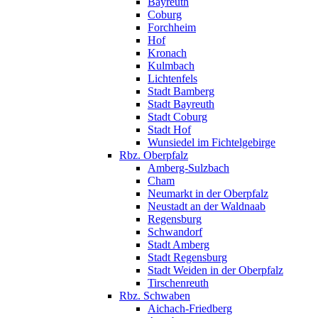
Bayreuth
Coburg
Forchheim
Hof
Kronach
Kulmbach
Lichtenfels
Stadt Bamberg
Stadt Bayreuth
Stadt Coburg
Stadt Hof
Wunsiedel im Fichtelgebirge
Rbz. Oberpfalz
Amberg-Sulzbach
Cham
Neumarkt in der Oberpfalz
Neustadt an der Waldnaab
Regensburg
Schwandorf
Stadt Amberg
Stadt Regensburg
Stadt Weiden in der Oberpfalz
Tirschenreuth
Rbz. Schwaben
Aichach-Friedberg