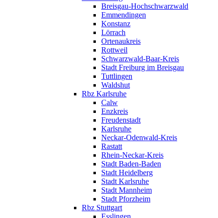
Breisgau-Hochschwarzwald
Emmendingen
Konstanz
Lörrach
Ortenaukreis
Rottweil
Schwarzwald-Baar-Kreis
Stadt Freiburg im Breisgau
Tuttlingen
Waldshut
Rbz Karlsruhe
Calw
Enzkreis
Freudenstadt
Karlsruhe
Neckar-Odenwald-Kreis
Rastatt
Rhein-Neckar-Kreis
Stadt Baden-Baden
Stadt Heidelberg
Stadt Karlsruhe
Stadt Mannheim
Stadt Pforzheim
Rbz Stuttgart
Esslingen