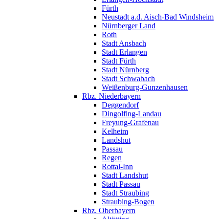
Fürth
Neustadt a.d. Aisch-Bad Windsheim
Nürnberger Land
Roth
Stadt Ansbach
Stadt Erlangen
Stadt Fürth
Stadt Nürnberg
Stadt Schwabach
Weißenburg-Gunzenhausen
Rbz. Niederbayern
Deggendorf
Dingolfing-Landau
Freyung-Grafenau
Kelheim
Landshut
Passau
Regen
Rottal-Inn
Stadt Landshut
Stadt Passau
Stadt Straubing
Straubing-Bogen
Rbz. Oberbayern