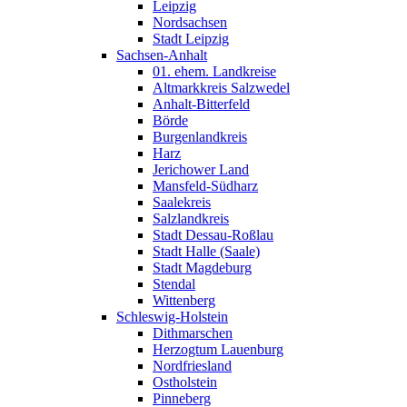
Leipzig
Nordsachsen
Stadt Leipzig
Sachsen-Anhalt
01. ehem. Landkreise
Altmarkkreis Salzwedel
Anhalt-Bitterfeld
Börde
Burgenlandkreis
Harz
Jerichower Land
Mansfeld-Südharz
Saalekreis
Salzlandkreis
Stadt Dessau-Roßlau
Stadt Halle (Saale)
Stadt Magdeburg
Stendal
Wittenberg
Schleswig-Holstein
Dithmarschen
Herzogtum Lauenburg
Nordfriesland
Ostholstein
Pinneberg