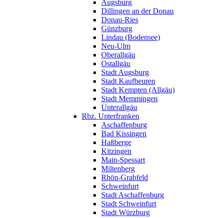
Augsburg
Dillingen an der Donau
Donau-Ries
Günzburg
Lindau (Bodensee)
Neu-Ulm
Oberallgäu
Ostallgäu
Stadt Augsburg
Stadt Kaufbeuren
Stadt Kempten (Allgäu)
Stadt Memmingen
Unterallgäu
Rbz. Unterfranken
Aschaffenburg
Bad Kissingen
Haßberge
Kitzingen
Main-Spessart
Miltenberg
Rhön-Grabfeld
Schweinfurt
Stadt Aschaffenburg
Stadt Schweinfurt
Stadt Würzburg