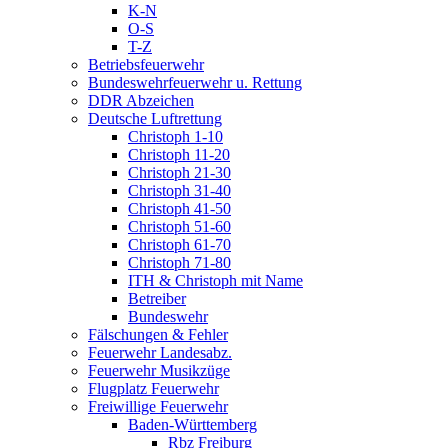
K-N
O-S
T-Z
Betriebsfeuerwehr
Bundeswehrfeuerwehr u. Rettung
DDR Abzeichen
Deutsche Luftrettung
Christoph 1-10
Christoph 11-20
Christoph 21-30
Christoph 31-40
Christoph 41-50
Christoph 51-60
Christoph 61-70
Christoph 71-80
ITH & Christoph mit Name
Betreiber
Bundeswehr
Fälschungen & Fehler
Feuerwehr Landesabz.
Feuerwehr Musikzüge
Flugplatz Feuerwehr
Freiwillige Feuerwehr
Baden-Württemberg
Rbz Freiburg