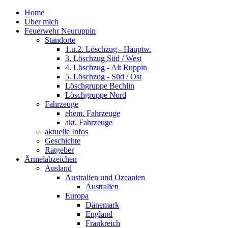
Home
Über mich
Feuerwehr Neuruppin
Standorte
1.u.2. Löschzug - Hauptw.
3. Löschzug Süd / West
4. Löschzug - Alt Ruppin
5. Löschzug - Süd / Ost
Löschgruppe Bechlin
Löschgruppe Nord
Fahrzeuge
ehem. Fahrzeuge
akt. Fahrzeuge
aktuelle Infos
Geschichte
Ratgeber
Ärmelabzeichen
Ausland
Australien und Ozeanien
Australien
Europa
Dänemark
England
Frankreich