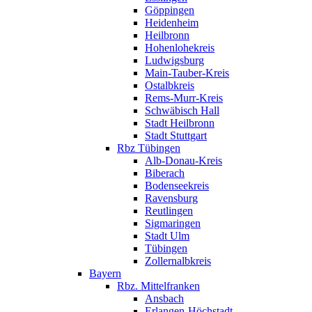
Göppingen
Heidenheim
Heilbronn
Hohenlohekreis
Ludwigsburg
Main-Tauber-Kreis
Ostalbkreis
Rems-Murr-Kreis
Schwäbisch Hall
Stadt Heilbronn
Stadt Stuttgart
Rbz Tübingen
Alb-Donau-Kreis
Biberach
Bodenseekreis
Ravensburg
Reutlingen
Sigmaringen
Stadt Ulm
Tübingen
Zollernalbkreis
Bayern
Rbz. Mittelfranken
Ansbach
Erlangen-Höchstadt