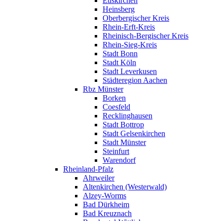
Euskirchen
Heinsberg
Oberbergischer Kreis
Rhein-Erft-Kreis
Rheinisch-Bergischer Kreis
Rhein-Sieg-Kreis
Stadt Bonn
Stadt Köln
Stadt Leverkusen
Städteregion Aachen
Rbz Münster
Borken
Coesfeld
Recklinghausen
Stadt Bottrop
Stadt Gelsenkirchen
Stadt Münster
Steinfurt
Warendorf
Rheinland-Pfalz
Ahrweiler
Altenkirchen (Westerwald)
Alzey-Worms
Bad Dürkheim
Bad Kreuznach