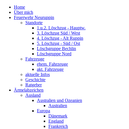
Home
Über mich
Feuerwehr Neuruppin
Standorte
1.u.2. Löschzug - Hauptw.
3. Löschzug Süd / West
4. Löschzug - Alt Ruppin
5. Löschzug - Süd / Ost
Löschgruppe Bechlin
Löschgruppe Nord
Fahrzeuge
ehem. Fahrzeuge
akt. Fahrzeuge
aktuelle Infos
Geschichte
Ratgeber
Ärmelabzeichen
Ausland
Australien und Ozeanien
Australien
Europa
Dänemark
England
Frankreich