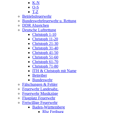
K-N
O-S
T-Z
Betriebsfeuerwehr
Bundeswehrfeuerwehr u. Rettung
DDR Abzeichen
Deutsche Luftrettung
Christoph 1-10
Christoph 11-20
Christoph 21-30
Christoph 31-40
Christoph 41-50
Christoph 51-60
Christoph 61-70
Christoph 71-80
ITH & Christoph mit Name
Betreiber
Bundeswehr
Fälschungen & Fehler
Feuerwehr Landesabz.
Feuerwehr Musikzüge
Flugplatz Feuerwehr
Freiwillige Feuerwehr
Baden-Württemberg
Rbz Freiburg