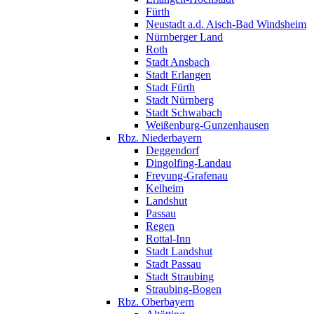
Fürth
Neustadt a.d. Aisch-Bad Windsheim
Nürnberger Land
Roth
Stadt Ansbach
Stadt Erlangen
Stadt Fürth
Stadt Nürnberg
Stadt Schwabach
Weißenburg-Gunzenhausen
Rbz. Niederbayern
Deggendorf
Dingolfing-Landau
Freyung-Grafenau
Kelheim
Landshut
Passau
Regen
Rottal-Inn
Stadt Landshut
Stadt Passau
Stadt Straubing
Straubing-Bogen
Rbz. Oberbayern