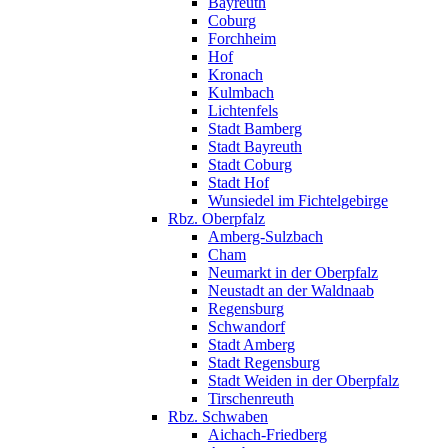
Bayreuth
Coburg
Forchheim
Hof
Kronach
Kulmbach
Lichtenfels
Stadt Bamberg
Stadt Bayreuth
Stadt Coburg
Stadt Hof
Wunsiedel im Fichtelgebirge
Rbz. Oberpfalz
Amberg-Sulzbach
Cham
Neumarkt in der Oberpfalz
Neustadt an der Waldnaab
Regensburg
Schwandorf
Stadt Amberg
Stadt Regensburg
Stadt Weiden in der Oberpfalz
Tirschenreuth
Rbz. Schwaben
Aichach-Friedberg