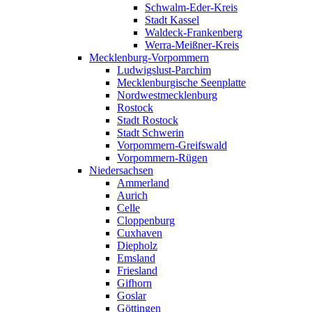
Schwalm-Eder-Kreis
Stadt Kassel
Waldeck-Frankenberg
Werra-Meißner-Kreis
Mecklenburg-Vorpommern
Ludwigslust-Parchim
Mecklenburgische Seenplatte
Nordwestmecklenburg
Rostock
Stadt Rostock
Stadt Schwerin
Vorpommern-Greifswald
Vorpommern-Rügen
Niedersachsen
Ammerland
Aurich
Celle
Cloppenburg
Cuxhaven
Diepholz
Emsland
Friesland
Gifhorn
Goslar
Göttingen