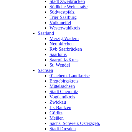
Stadt Zweibrücken
Südliche Weinstraße
Südwestpfalz
Trier-Saarburg
Vulkaneifel
Westerwaldkreis
Saarland
Merzig-Wadern
Neunkirchen
Rvb Saarbrücken
Saarlouis
Saarpfalz-Kreis
St. Wendel
Sachsen
01. ehem. Landkreise
Erzgebirgskreis
Mittelsachsen
Stadt Chemnitz
Vogtlandkreis
Zwickau
Lk Bautzen
Görlitz
Meißen
Sächs. Schweiz-Osterzgeb.
Stadt Dresden