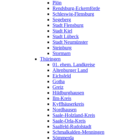
Plön
Rendsburg-Eckernförde
Schleswig-Flensburg
Segeberg
Stadt Flensburg
Stadt Kiel
Stadt Lübeck
Stadt Neumünster
Steinburg
Stormarn
Thüringen
01. ehem. Landkreise
Altenburger Land
Eichsfeld
Gotha
Greiz
Hildburghausen
Ilm-Kreis
Kyffhäuserkreis
Nordhausen
Saale-Holzland-Kreis
Saale-Orla-Kreis
Saalfeld-Rudolstadt
Schmalkalden-Menningen
Sömmerda