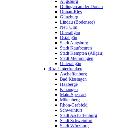
Augsburg
Dillingen an der Donau
Donau-Ries
Günzburg
Lindau (Bodensee)
Neu-Ulm
Oberallgäu
Ostallgäu
Stadt Augsburg
Stadt Kaufbeuren
Stadt Kempten (Allgäu)
Stadt Memmingen
Unterallgäu
Rbz. Unterfranken
Aschaffenburg
Bad Kissingen
Haßberge
Kitzingen
Main-Spessart
Miltenberg
Rhön-Grabfeld
Schweinfurt
Stadt Aschaffenburg
Stadt Schweinfurt
Stadt Würzburg