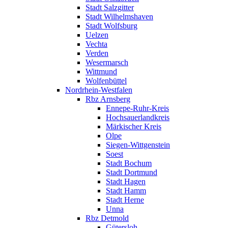
Stadt Salzgitter
Stadt Wilhelmshaven
Stadt Wolfsburg
Uelzen
Vechta
Verden
Wesermarsch
Wittmund
Wolfenbüttel
Nordrhein-Westfalen
Rbz Arnsberg
Ennepe-Ruhr-Kreis
Hochsauerlandkreis
Märkischer Kreis
Olpe
Siegen-Wittgenstein
Soest
Stadt Bochum
Stadt Dortmund
Stadt Hagen
Stadt Hamm
Stadt Herne
Unna
Rbz Detmold
Gütersloh