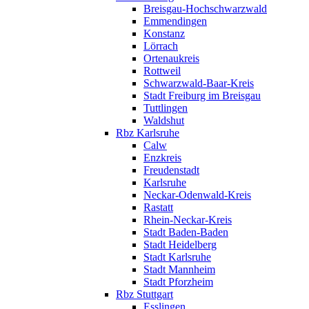
Breisgau-Hochschwarzwald
Emmendingen
Konstanz
Lörrach
Ortenaukreis
Rottweil
Schwarzwald-Baar-Kreis
Stadt Freiburg im Breisgau
Tuttlingen
Waldshut
Rbz Karlsruhe
Calw
Enzkreis
Freudenstadt
Karlsruhe
Neckar-Odenwald-Kreis
Rastatt
Rhein-Neckar-Kreis
Stadt Baden-Baden
Stadt Heidelberg
Stadt Karlsruhe
Stadt Mannheim
Stadt Pforzheim
Rbz Stuttgart
Esslingen