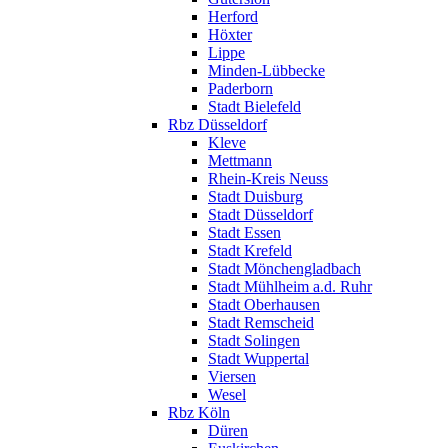
Herford
Höxter
Lippe
Minden-Lübbecke
Paderborn
Stadt Bielefeld
Rbz Düsseldorf
Kleve
Mettmann
Rhein-Kreis Neuss
Stadt Duisburg
Stadt Düsseldorf
Stadt Essen
Stadt Krefeld
Stadt Mönchengladbach
Stadt Mühlheim a.d. Ruhr
Stadt Oberhausen
Stadt Remscheid
Stadt Solingen
Stadt Wuppertal
Viersen
Wesel
Rbz Köln
Düren