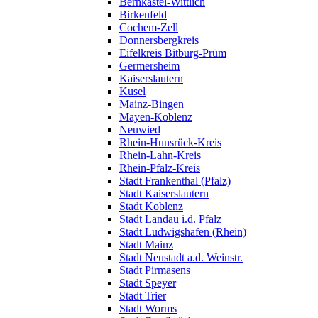
Bernkastel-Wittlich
Birkenfeld
Cochem-Zell
Donnersbergkreis
Eifelkreis Bitburg-Prüm
Germersheim
Kaiserslautern
Kusel
Mainz-Bingen
Mayen-Koblenz
Neuwied
Rhein-Hunsrück-Kreis
Rhein-Lahn-Kreis
Rhein-Pfalz-Kreis
Stadt Frankenthal (Pfalz)
Stadt Kaiserslautern
Stadt Koblenz
Stadt Landau i.d. Pfalz
Stadt Ludwigshafen (Rhein)
Stadt Mainz
Stadt Neustadt a.d. Weinstr.
Stadt Pirmasens
Stadt Speyer
Stadt Trier
Stadt Worms