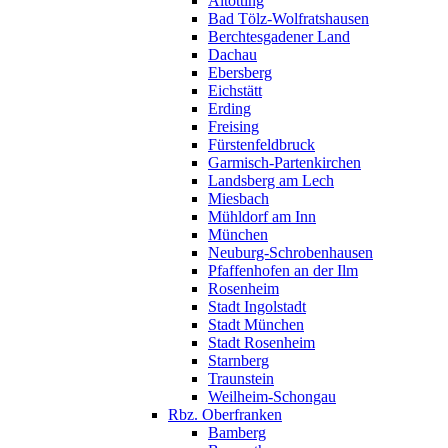
Altötting
Bad Tölz-Wolfratshausen
Berchtesgadener Land
Dachau
Ebersberg
Eichstätt
Erding
Freising
Fürstenfeldbruck
Garmisch-Partenkirchen
Landsberg am Lech
Miesbach
Mühldorf am Inn
München
Neuburg-Schrobenhausen
Pfaffenhofen an der Ilm
Rosenheim
Stadt Ingolstadt
Stadt München
Stadt Rosenheim
Starnberg
Traunstein
Weilheim-Schongau
Rbz. Oberfranken
Bamberg