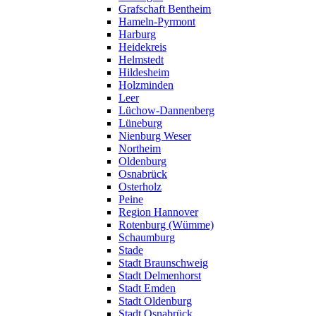
Grafschaft Bentheim
Hameln-Pyrmont
Harburg
Heidekreis
Helmstedt
Hildesheim
Holzminden
Leer
Lüchow-Dannenberg
Lüneburg
Nienburg Weser
Northeim
Oldenburg
Osnabrück
Osterholz
Peine
Region Hannover
Rotenburg (Wümme)
Schaumburg
Stade
Stadt Braunschweig
Stadt Delmenhorst
Stadt Emden
Stadt Oldenburg
Stadt Osnabrück