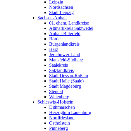
Leipzig
Nordsachsen
Stadt Leipzig
Sachsen-Anhalt
01. ehem. Landkreise
Altmarkkreis Salzwedel
Anhalt-Bitterfeld
Börde
Burgenlandkreis
Harz
Jerichower Land
Mansfeld-Südharz
Saalekreis
Salzlandkreis
Stadt Dessau-Roßlau
Stadt Halle (Saale)
Stadt Magdeburg
Stendal
Wittenberg
Schleswig-Holstein
Dithmarschen
Herzogtum Lauenburg
Nordfriesland
Ostholstein
Pinneberg