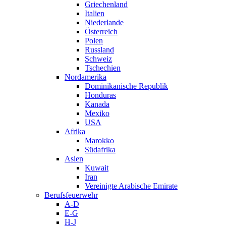
Griechenland
Italien
Niederlande
Österreich
Polen
Russland
Schweiz
Tschechien
Nordamerika
Dominikanische Republik
Honduras
Kanada
Mexiko
USA
Afrika
Marokko
Südafrika
Asien
Kuwait
Iran
Vereinigte Arabische Emirate
Berufsfeuerwehr
A-D
E-G
H-J