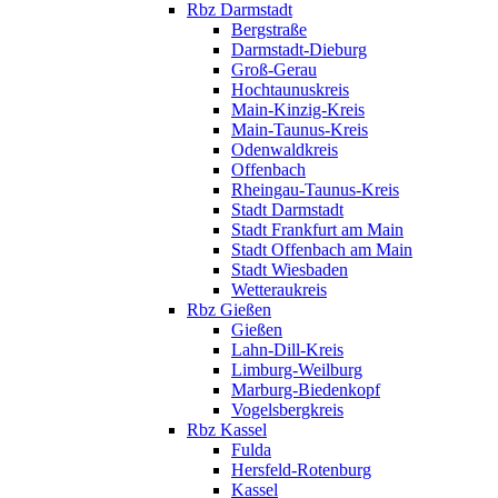
Rbz Darmstadt
Bergstraße
Darmstadt-Dieburg
Groß-Gerau
Hochtaunuskreis
Main-Kinzig-Kreis
Main-Taunus-Kreis
Odenwaldkreis
Offenbach
Rheingau-Taunus-Kreis
Stadt Darmstadt
Stadt Frankfurt am Main
Stadt Offenbach am Main
Stadt Wiesbaden
Wetteraukreis
Rbz Gießen
Gießen
Lahn-Dill-Kreis
Limburg-Weilburg
Marburg-Biedenkopf
Vogelsbergkreis
Rbz Kassel
Fulda
Hersfeld-Rotenburg
Kassel