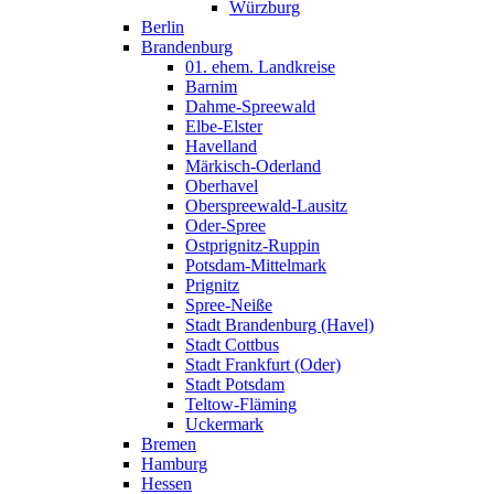
Würzburg
Berlin
Brandenburg
01. ehem. Landkreise
Barnim
Dahme-Spreewald
Elbe-Elster
Havelland
Märkisch-Oderland
Oberhavel
Oberspreewald-Lausitz
Oder-Spree
Ostprignitz-Ruppin
Potsdam-Mittelmark
Prignitz
Spree-Neiße
Stadt Brandenburg (Havel)
Stadt Cottbus
Stadt Frankfurt (Oder)
Stadt Potsdam
Teltow-Fläming
Uckermark
Bremen
Hamburg
Hessen