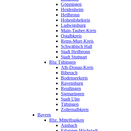
Göppingen
Heidenheim
Heilbronn
Hohenlohekreis
Ludwigsburg
Main-Tauber-Kreis
Ostalbkreis
Rems-Murr-Kreis
Schwäbisch Hall
Stadt Heilbronn
Stadt Stuttgart
Rbz Tübingen
Alb-Donau-Kreis
Biberach
Bodenseekreis
Ravensburg
Reutlingen
Sigmaringen
Stadt Ulm
Tübingen
Zollernalbkreis
Bayern
Rbz. Mittelfranken
Ansbach
Erlangen-Höchstadt