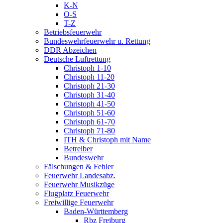
K-N
O-S
T-Z
Betriebsfeuerwehr
Bundeswehrfeuerwehr u. Rettung
DDR Abzeichen
Deutsche Luftrettung
Christoph 1-10
Christoph 11-20
Christoph 21-30
Christoph 31-40
Christoph 41-50
Christoph 51-60
Christoph 61-70
Christoph 71-80
ITH & Christoph mit Name
Betreiber
Bundeswehr
Fälschungen & Fehler
Feuerwehr Landesabz.
Feuerwehr Musikzüge
Flugplatz Feuerwehr
Freiwillige Feuerwehr
Baden-Württemberg
Rbz Freiburg