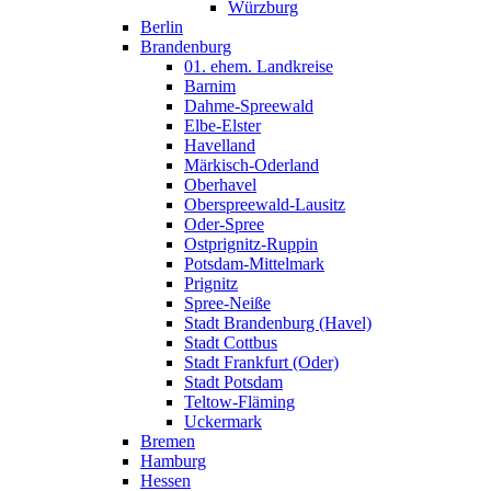
Würzburg
Berlin
Brandenburg
01. ehem. Landkreise
Barnim
Dahme-Spreewald
Elbe-Elster
Havelland
Märkisch-Oderland
Oberhavel
Oberspreewald-Lausitz
Oder-Spree
Ostprignitz-Ruppin
Potsdam-Mittelmark
Prignitz
Spree-Neiße
Stadt Brandenburg (Havel)
Stadt Cottbus
Stadt Frankfurt (Oder)
Stadt Potsdam
Teltow-Fläming
Uckermark
Bremen
Hamburg
Hessen