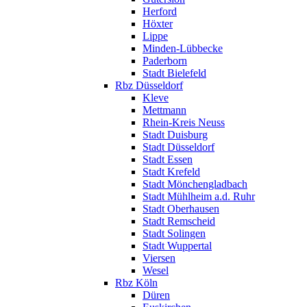
Herford
Höxter
Lippe
Minden-Lübbecke
Paderborn
Stadt Bielefeld
Rbz Düsseldorf
Kleve
Mettmann
Rhein-Kreis Neuss
Stadt Duisburg
Stadt Düsseldorf
Stadt Essen
Stadt Krefeld
Stadt Mönchengladbach
Stadt Mühlheim a.d. Ruhr
Stadt Oberhausen
Stadt Remscheid
Stadt Solingen
Stadt Wuppertal
Viersen
Wesel
Rbz Köln
Düren