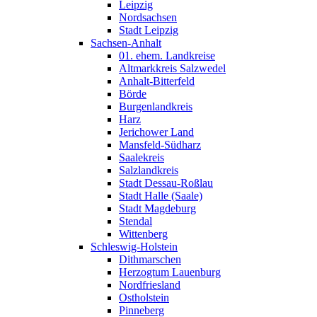
Leipzig
Nordsachsen
Stadt Leipzig
Sachsen-Anhalt
01. ehem. Landkreise
Altmarkkreis Salzwedel
Anhalt-Bitterfeld
Börde
Burgenlandkreis
Harz
Jerichower Land
Mansfeld-Südharz
Saalekreis
Salzlandkreis
Stadt Dessau-Roßlau
Stadt Halle (Saale)
Stadt Magdeburg
Stendal
Wittenberg
Schleswig-Holstein
Dithmarschen
Herzogtum Lauenburg
Nordfriesland
Ostholstein
Pinneberg