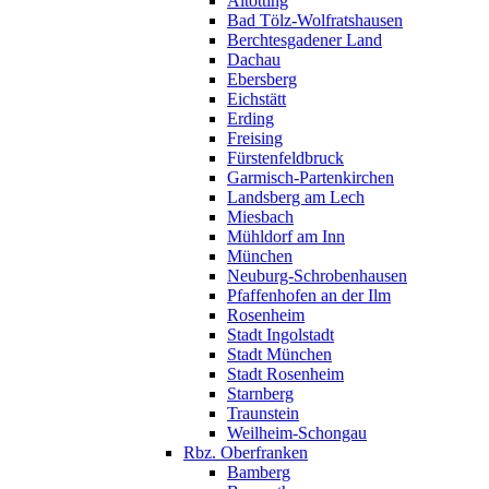
Altötting
Bad Tölz-Wolfratshausen
Berchtesgadener Land
Dachau
Ebersberg
Eichstätt
Erding
Freising
Fürstenfeldbruck
Garmisch-Partenkirchen
Landsberg am Lech
Miesbach
Mühldorf am Inn
München
Neuburg-Schrobenhausen
Pfaffenhofen an der Ilm
Rosenheim
Stadt Ingolstadt
Stadt München
Stadt Rosenheim
Starnberg
Traunstein
Weilheim-Schongau
Rbz. Oberfranken
Bamberg