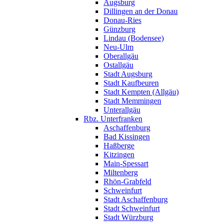
Augsburg
Dillingen an der Donau
Donau-Ries
Günzburg
Lindau (Bodensee)
Neu-Ulm
Oberallgäu
Ostallgäu
Stadt Augsburg
Stadt Kaufbeuren
Stadt Kempten (Allgäu)
Stadt Memmingen
Unterallgäu
Rbz. Unterfranken
Aschaffenburg
Bad Kissingen
Haßberge
Kitzingen
Main-Spessart
Miltenberg
Rhön-Grabfeld
Schweinfurt
Stadt Aschaffenburg
Stadt Schweinfurt
Stadt Würzburg