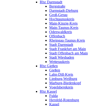
Rbz Darmstadt
Bergstraße
Darmstadt-Dieburg
Groß-Gerau
Hochtaunuskreis
Main-Kinzig-Kreis
Main-Taunus-Kreis
Odenwaldkreis
Offenbach
Rheingau-Taunus-Kreis
Stadt Darmstadt
Stadt Frankfurt am Main
Stadt Offenbach am Main
Stadt Wiesbaden
Wetteraukreis
Rbz Gießen
Gießen
Lahn-Dill-Kreis
Limburg-Weilburg
Marburg-Biedenkopf
Vogelsbergkreis
Rbz Kassel
Fulda
Hersfeld-Rotenburg
Kassel