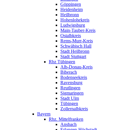
Göppingen
Heidenheim
Heilbronn
Hohenlohekreis
Ludwigsburg
Main-Tauber-Kreis
Ostalbkreis
Rems-Murr-Kreis
Schwäbisch Hall
Stadt Heilbronn
Stadt Stuttgart
Rbz Tübingen
Alb-Donau-Kreis
Biberach
Bodenseekreis
Ravensburg
Reutlingen
Sigmaringen
Stadt Ulm
Tübingen
Zollernalbkreis
Bayern
Rbz. Mittelfranken
Ansbach
Erlangen-Höchstadt