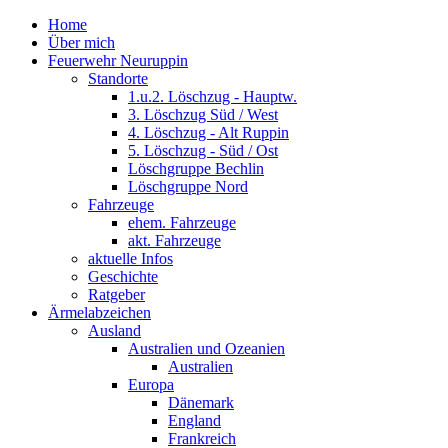
Home
Über mich
Feuerwehr Neuruppin
Standorte
1.u.2. Löschzug - Hauptw.
3. Löschzug Süd / West
4. Löschzug - Alt Ruppin
5. Löschzug - Süd / Ost
Löschgruppe Bechlin
Löschgruppe Nord
Fahrzeuge
ehem. Fahrzeuge
akt. Fahrzeuge
aktuelle Infos
Geschichte
Ratgeber
Ärmelabzeichen
Ausland
Australien und Ozeanien
Australien
Europa
Dänemark
England
Frankreich