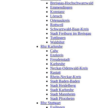
Breisgau-Hochschwarzwald
Emmendingen
Konstanz
Lörrach
Ortenaukreis
Rottweil
Schwarzwald-Baar-Kreis
Stadt Freiburg im Breisgau
Tuttlingen
Waldshut
Rbz Karlsruhe
Calw
Enzkreis
Freudenstadt
Karlsruhe
Neckar-Odenwald-Kreis
Rastatt
Rhein-Neckar-Kreis
Stadt Baden-Baden
Stadt Heidelberg
Stadt Karlsruhe
Stadt Mannheim
Stadt Pforzheim
Rbz Stuttgart
Esslingen