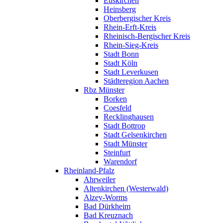
Euskirchen
Heinsberg
Oberbergischer Kreis
Rhein-Erft-Kreis
Rheinisch-Bergischer Kreis
Rhein-Sieg-Kreis
Stadt Bonn
Stadt Köln
Stadt Leverkusen
Städteregion Aachen
Rbz Münster
Borken
Coesfeld
Recklinghausen
Stadt Bottrop
Stadt Gelsenkirchen
Stadt Münster
Steinfurt
Warendorf
Rheinland-Pfalz
Ahrweiler
Altenkirchen (Westerwald)
Alzey-Worms
Bad Dürkheim
Bad Kreuznach