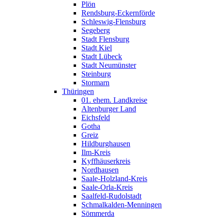
Plön
Rendsburg-Eckernförde
Schleswig-Flensburg
Segeberg
Stadt Flensburg
Stadt Kiel
Stadt Lübeck
Stadt Neumünster
Steinburg
Stormarn
Thüringen
01. ehem. Landkreise
Altenburger Land
Eichsfeld
Gotha
Greiz
Hildburghausen
Ilm-Kreis
Kyffhäuserkreis
Nordhausen
Saale-Holzland-Kreis
Saale-Orla-Kreis
Saalfeld-Rudolstadt
Schmalkalden-Menningen
Sömmerda