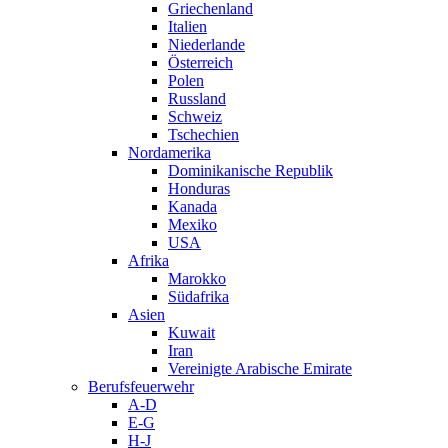
Griechenland
Italien
Niederlande
Österreich
Polen
Russland
Schweiz
Tschechien
Nordamerika
Dominikanische Republik
Honduras
Kanada
Mexiko
USA
Afrika
Marokko
Südafrika
Asien
Kuwait
Iran
Vereinigte Arabische Emirate
Berufsfeuerwehr
A-D
E-G
H-J