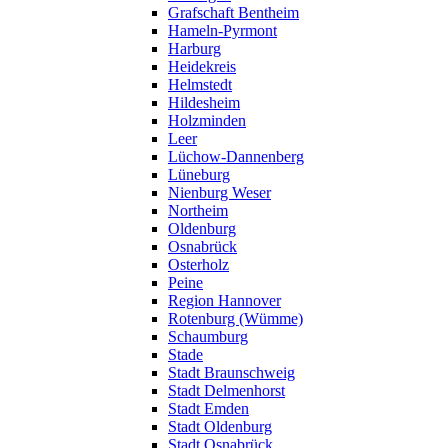
Grafschaft Bentheim
Hameln-Pyrmont
Harburg
Heidekreis
Helmstedt
Hildesheim
Holzminden
Leer
Lüchow-Dannenberg
Lüneburg
Nienburg Weser
Northeim
Oldenburg
Osnabrück
Osterholz
Peine
Region Hannover
Rotenburg (Wümme)
Schaumburg
Stade
Stadt Braunschweig
Stadt Delmenhorst
Stadt Emden
Stadt Oldenburg
Stadt Osnabrück