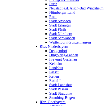
Fürth
Neustadt a.d. Aisch-Bad Windsheim
Nürnberger Land
Roth
Stadt Ansbach
Stadt Erlangen
Stadt Fürth
Stadt Nürnberg
Stadt Schwabach
Weißenburg-Gunzenhausen
Rbz. Niederbayern
Deggendorf
Dingolfing-Landau
Freyung-Grafenau
Kelheim
Landshut
Passau
Regen
Rottal-Inn
Stadt Landshut
Stadt Passau
Stadt Straubing
Straubing-Bogen
Rbz. Oberbayern