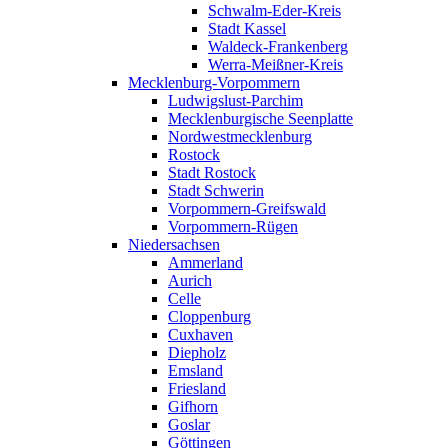
Schwalm-Eder-Kreis
Stadt Kassel
Waldeck-Frankenberg
Werra-Meißner-Kreis
Mecklenburg-Vorpommern
Ludwigslust-Parchim
Mecklenburgische Seenplatte
Nordwestmecklenburg
Rostock
Stadt Rostock
Stadt Schwerin
Vorpommern-Greifswald
Vorpommern-Rügen
Niedersachsen
Ammerland
Aurich
Celle
Cloppenburg
Cuxhaven
Diepholz
Emsland
Friesland
Gifhorn
Goslar
Göttingen