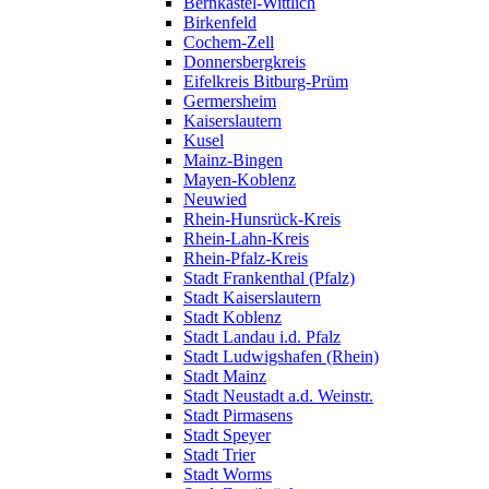
Bernkastel-Wittlich
Birkenfeld
Cochem-Zell
Donnersbergkreis
Eifelkreis Bitburg-Prüm
Germersheim
Kaiserslautern
Kusel
Mainz-Bingen
Mayen-Koblenz
Neuwied
Rhein-Hunsrück-Kreis
Rhein-Lahn-Kreis
Rhein-Pfalz-Kreis
Stadt Frankenthal (Pfalz)
Stadt Kaiserslautern
Stadt Koblenz
Stadt Landau i.d. Pfalz
Stadt Ludwigshafen (Rhein)
Stadt Mainz
Stadt Neustadt a.d. Weinstr.
Stadt Pirmasens
Stadt Speyer
Stadt Trier
Stadt Worms