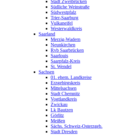
Stadt Zweibrücken
Südliche Weinstraße
Südwestpfalz
Trier-Saarburg
Vulkaneifel
Westerwaldkreis
Saarland
Merzig-Wadern
Neunkirchen
Rvb Saarbrücken
Saarlouis
Saarpfalz-Kreis
St. Wendel
Sachsen
01. ehem. Landkreise
Erzgebirgskreis
Mittelsachsen
Stadt Chemnitz
Vogtlandkreis
Zwickau
Lk Bautzen
Görlitz
Meißen
Sächs. Schweiz-Osterzgeb.
Stadt Dresden