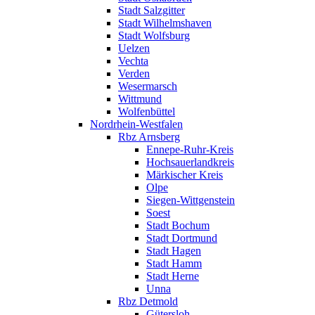
Stadt Salzgitter
Stadt Wilhelmshaven
Stadt Wolfsburg
Uelzen
Vechta
Verden
Wesermarsch
Wittmund
Wolfenbüttel
Nordrhein-Westfalen
Rbz Arnsberg
Ennepe-Ruhr-Kreis
Hochsauerlandkreis
Märkischer Kreis
Olpe
Siegen-Wittgenstein
Soest
Stadt Bochum
Stadt Dortmund
Stadt Hagen
Stadt Hamm
Stadt Herne
Unna
Rbz Detmold
Gütersloh