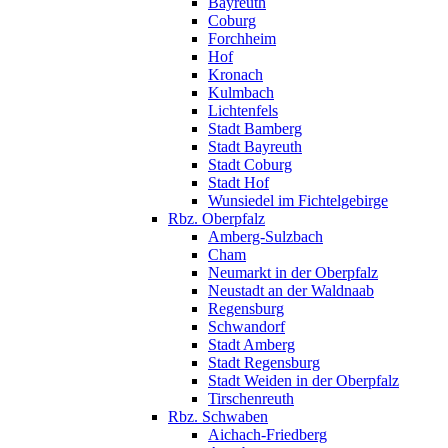
Bayreuth
Coburg
Forchheim
Hof
Kronach
Kulmbach
Lichtenfels
Stadt Bamberg
Stadt Bayreuth
Stadt Coburg
Stadt Hof
Wunsiedel im Fichtelgebirge
Rbz. Oberpfalz
Amberg-Sulzbach
Cham
Neumarkt in der Oberpfalz
Neustadt an der Waldnaab
Regensburg
Schwandorf
Stadt Amberg
Stadt Regensburg
Stadt Weiden in der Oberpfalz
Tirschenreuth
Rbz. Schwaben
Aichach-Friedberg