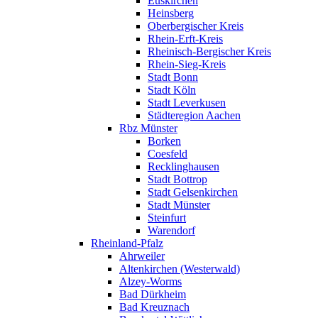
Euskirchen
Heinsberg
Oberbergischer Kreis
Rhein-Erft-Kreis
Rheinisch-Bergischer Kreis
Rhein-Sieg-Kreis
Stadt Bonn
Stadt Köln
Stadt Leverkusen
Städteregion Aachen
Rbz Münster
Borken
Coesfeld
Recklinghausen
Stadt Bottrop
Stadt Gelsenkirchen
Stadt Münster
Steinfurt
Warendorf
Rheinland-Pfalz
Ahrweiler
Altenkirchen (Westerwald)
Alzey-Worms
Bad Dürkheim
Bad Kreuznach