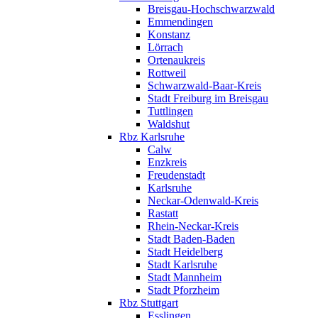
Breisgau-Hochschwarzwald
Emmendingen
Konstanz
Lörrach
Ortenaukreis
Rottweil
Schwarzwald-Baar-Kreis
Stadt Freiburg im Breisgau
Tuttlingen
Waldshut
Rbz Karlsruhe
Calw
Enzkreis
Freudenstadt
Karlsruhe
Neckar-Odenwald-Kreis
Rastatt
Rhein-Neckar-Kreis
Stadt Baden-Baden
Stadt Heidelberg
Stadt Karlsruhe
Stadt Mannheim
Stadt Pforzheim
Rbz Stuttgart
Esslingen