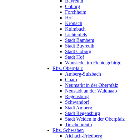
Bayreuth
Coburg
Forchheim
Hof
Kronach
Kulmbach
Lichtenfels
Stadt Bamberg
Stadt Bayreuth
Stadt Coburg
Stadt Hof
Wunsiedel im Fichtelgebirge
Rbz. Oberpfalz
Amberg-Sulzbach
Cham
Neumarkt in der Oberpfalz
Neustadt an der Waldnaab
Regensburg
Schwandorf
Stadt Amberg
Stadt Regensburg
Stadt Weiden in der Oberpfalz
Tirschenreuth
Rbz. Schwaben
Aichach-Friedberg