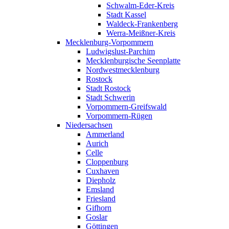
Schwalm-Eder-Kreis
Stadt Kassel
Waldeck-Frankenberg
Werra-Meißner-Kreis
Mecklenburg-Vorpommern
Ludwigslust-Parchim
Mecklenburgische Seenplatte
Nordwestmecklenburg
Rostock
Stadt Rostock
Stadt Schwerin
Vorpommern-Greifswald
Vorpommern-Rügen
Niedersachsen
Ammerland
Aurich
Celle
Cloppenburg
Cuxhaven
Diepholz
Emsland
Friesland
Gifhorn
Goslar
Göttingen