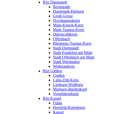
Rbz Darmstadt
Bergstraße
Darmstadt-Dieburg
Groß-Gerau
Hochtaunuskreis
Main-Kinzig-Kreis
Main-Taunus-Kreis
Odenwaldkreis
Offenbach
Rheingau-Taunus-Kreis
Stadt Darmstadt
Stadt Frankfurt am Main
Stadt Offenbach am Main
Stadt Wiesbaden
Wetteraukreis
Rbz Gießen
Gießen
Lahn-Dill-Kreis
Limburg-Weilburg
Marburg-Biedenkopf
Vogelsbergkreis
Rbz Kassel
Fulda
Hersfeld-Rotenburg
Kassel