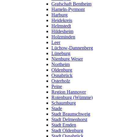
Grafschaft Bentheim
Hameln-Pyrmont
Harburg
Heidekreis
Helmstedt
Hildesheim
Holzminden
Leer
Lüchow-Dannenberg
Lüneburg
Nienburg Weser
Northeim
Oldenburg
Osnabrück
Osterholz
Peine
Region Hannover
Rotenburg (Wümme)
Schaumburg
Stade
Stadt Braunschweig
Stadt Delmenhorst
Stadt Emden
Stadt Oldenburg
Stadt Osnabrück