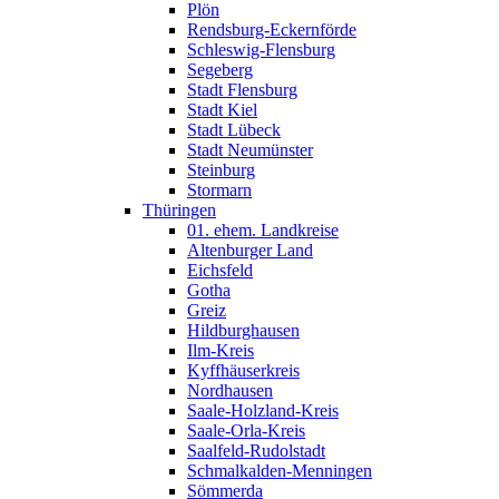
Plön
Rendsburg-Eckernförde
Schleswig-Flensburg
Segeberg
Stadt Flensburg
Stadt Kiel
Stadt Lübeck
Stadt Neumünster
Steinburg
Stormarn
Thüringen
01. ehem. Landkreise
Altenburger Land
Eichsfeld
Gotha
Greiz
Hildburghausen
Ilm-Kreis
Kyffhäuserkreis
Nordhausen
Saale-Holzland-Kreis
Saale-Orla-Kreis
Saalfeld-Rudolstadt
Schmalkalden-Menningen
Sömmerda