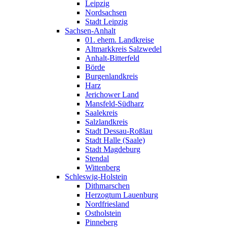
Leipzig
Nordsachsen
Stadt Leipzig
Sachsen-Anhalt
01. ehem. Landkreise
Altmarkkreis Salzwedel
Anhalt-Bitterfeld
Börde
Burgenlandkreis
Harz
Jerichower Land
Mansfeld-Südharz
Saalekreis
Salzlandkreis
Stadt Dessau-Roßlau
Stadt Halle (Saale)
Stadt Magdeburg
Stendal
Wittenberg
Schleswig-Holstein
Dithmarschen
Herzogtum Lauenburg
Nordfriesland
Ostholstein
Pinneberg