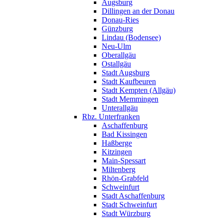
Augsburg
Dillingen an der Donau
Donau-Ries
Günzburg
Lindau (Bodensee)
Neu-Ulm
Oberallgäu
Ostallgäu
Stadt Augsburg
Stadt Kaufbeuren
Stadt Kempten (Allgäu)
Stadt Memmingen
Unterallgäu
Rbz. Unterfranken
Aschaffenburg
Bad Kissingen
Haßberge
Kitzingen
Main-Spessart
Miltenberg
Rhön-Grabfeld
Schweinfurt
Stadt Aschaffenburg
Stadt Schweinfurt
Stadt Würzburg