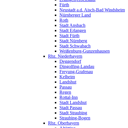
Fürth
Neustadt a.d. Aisch-Bad Windsheim
Nürnberger Land
Roth
Stadt Ansbach
Stadt Erlangen
Stadt Fürth
Stadt Nürnberg
Stadt Schwabach
Weißenburg-Gunzenhausen
Rbz. Niederbayern
Deggendorf
Dingolfing-Landau
Freyung-Grafenau
Kelheim
Landshut
Passau
Regen
Rottal-Inn
Stadt Landshut
Stadt Passau
Stadt Straubing
Straubing-Bogen
Rbz. Oberbayern