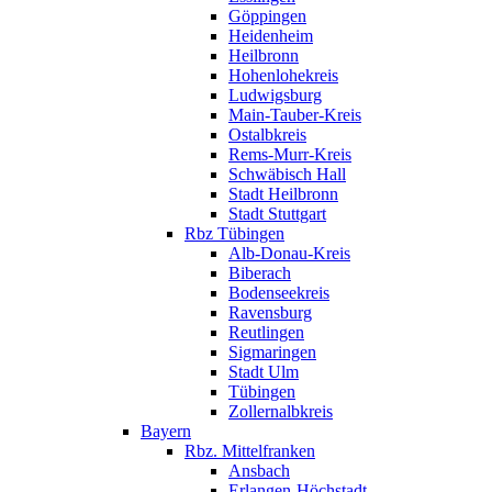
Göppingen
Heidenheim
Heilbronn
Hohenlohekreis
Ludwigsburg
Main-Tauber-Kreis
Ostalbkreis
Rems-Murr-Kreis
Schwäbisch Hall
Stadt Heilbronn
Stadt Stuttgart
Rbz Tübingen
Alb-Donau-Kreis
Biberach
Bodenseekreis
Ravensburg
Reutlingen
Sigmaringen
Stadt Ulm
Tübingen
Zollernalbkreis
Bayern
Rbz. Mittelfranken
Ansbach
Erlangen-Höchstadt