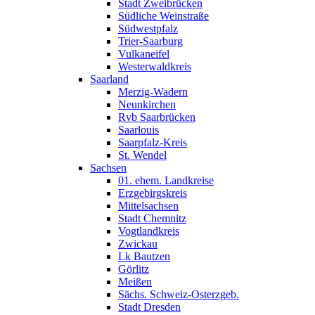
Stadt Zweibrücken
Südliche Weinstraße
Südwestpfalz
Trier-Saarburg
Vulkaneifel
Westerwaldkreis
Saarland
Merzig-Wadern
Neunkirchen
Rvb Saarbrücken
Saarlouis
Saarpfalz-Kreis
St. Wendel
Sachsen
01. ehem. Landkreise
Erzgebirgskreis
Mittelsachsen
Stadt Chemnitz
Vogtlandkreis
Zwickau
Lk Bautzen
Görlitz
Meißen
Sächs. Schweiz-Osterzgeb.
Stadt Dresden