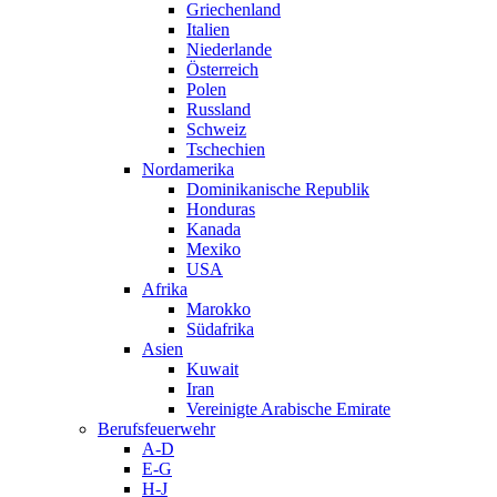
Griechenland
Italien
Niederlande
Österreich
Polen
Russland
Schweiz
Tschechien
Nordamerika
Dominikanische Republik
Honduras
Kanada
Mexiko
USA
Afrika
Marokko
Südafrika
Asien
Kuwait
Iran
Vereinigte Arabische Emirate
Berufsfeuerwehr
A-D
E-G
H-J