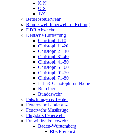
K-N
O-S
T-Z
Betriebsfeuerwehr
Bundeswehrfeuerwehr u. Rettung
DDR Abzeichen
Deutsche Luftrettung
Christoph 1-10
Christoph 11-20
Christoph 21-30
Christoph 31-40
Christoph 41-50
Christoph 51-60
Christoph 61-70
Christoph 71-80
ITH & Christoph mit Name
Betreiber
Bundeswehr
Fälschungen & Fehler
Feuerwehr Landesabz.
Feuerwehr Musikzüge
Flugplatz Feuerwehr
Freiwillige Feuerwehr
Baden-Württemberg
Rbz Freiburg