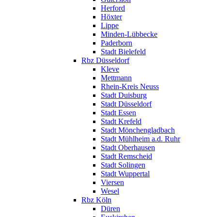
Herford
Höxter
Lippe
Minden-Lübbecke
Paderborn
Stadt Bielefeld
Rbz Düsseldorf
Kleve
Mettmann
Rhein-Kreis Neuss
Stadt Duisburg
Stadt Düsseldorf
Stadt Essen
Stadt Krefeld
Stadt Mönchengladbach
Stadt Mühlheim a.d. Ruhr
Stadt Oberhausen
Stadt Remscheid
Stadt Solingen
Stadt Wuppertal
Viersen
Wesel
Rbz Köln
Düren