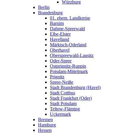
Würzburg
Berlin
Brandenburg
01. ehem. Landkreise
Barnim
Dahme-Spreewald
Elbe-Elster
Havelland
Märkisch-Oderland
Oberhavel
Oberspreewald-Lausitz
Oder-Spree
Ostprignitz-Ruppin
Potsdam-Mittelmark
Prignitz
Spree-Neiße
Stadt Brandenburg (Havel)
Stadt Cottbus
Stadt Frankfurt (Oder)
Stadt Potsdam
Teltow-Fläming
Uckermark
Bremen
Hamburg
Hessen