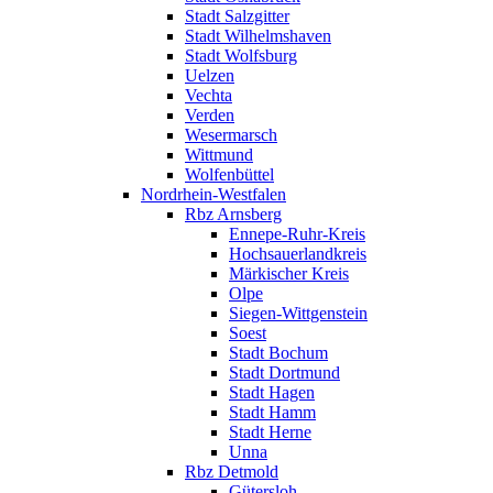
Stadt Salzgitter
Stadt Wilhelmshaven
Stadt Wolfsburg
Uelzen
Vechta
Verden
Wesermarsch
Wittmund
Wolfenbüttel
Nordrhein-Westfalen
Rbz Arnsberg
Ennepe-Ruhr-Kreis
Hochsauerlandkreis
Märkischer Kreis
Olpe
Siegen-Wittgenstein
Soest
Stadt Bochum
Stadt Dortmund
Stadt Hagen
Stadt Hamm
Stadt Herne
Unna
Rbz Detmold
Gütersloh