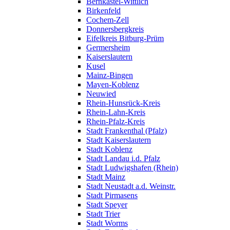
Bernkastel-Wittlich
Birkenfeld
Cochem-Zell
Donnersbergkreis
Eifelkreis Bitburg-Prüm
Germersheim
Kaiserslautern
Kusel
Mainz-Bingen
Mayen-Koblenz
Neuwied
Rhein-Hunsrück-Kreis
Rhein-Lahn-Kreis
Rhein-Pfalz-Kreis
Stadt Frankenthal (Pfalz)
Stadt Kaiserslautern
Stadt Koblenz
Stadt Landau i.d. Pfalz
Stadt Ludwigshafen (Rhein)
Stadt Mainz
Stadt Neustadt a.d. Weinstr.
Stadt Pirmasens
Stadt Speyer
Stadt Trier
Stadt Worms