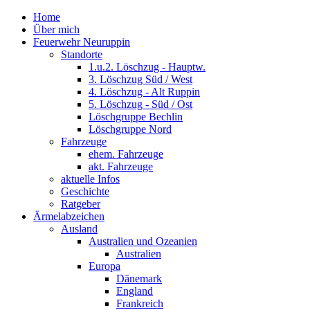
Home
Über mich
Feuerwehr Neuruppin
Standorte
1.u.2. Löschzug - Hauptw.
3. Löschzug Süd / West
4. Löschzug - Alt Ruppin
5. Löschzug - Süd / Ost
Löschgruppe Bechlin
Löschgruppe Nord
Fahrzeuge
ehem. Fahrzeuge
akt. Fahrzeuge
aktuelle Infos
Geschichte
Ratgeber
Ärmelabzeichen
Ausland
Australien und Ozeanien
Australien
Europa
Dänemark
England
Frankreich