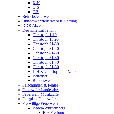
K-N
O-S
T-Z
Betriebsfeuerwehr
Bundeswehrfeuerwehr u. Rettung
DDR Abzeichen
Deutsche Luftrettung
Christoph 1-10
Christoph 11-20
Christoph 21-30
Christoph 31-40
Christoph 41-50
Christoph 51-60
Christoph 61-70
Christoph 71-80
ITH & Christoph mit Name
Betreiber
Bundeswehr
Fälschungen & Fehler
Feuerwehr Landesabz.
Feuerwehr Musikzüge
Flugplatz Feuerwehr
Freiwillige Feuerwehr
Baden-Württemberg
Rbz Freiburg