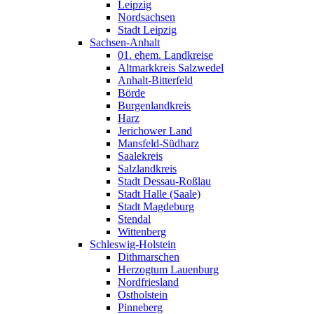
Leipzig
Nordsachsen
Stadt Leipzig
Sachsen-Anhalt
01. ehem. Landkreise
Altmarkkreis Salzwedel
Anhalt-Bitterfeld
Börde
Burgenlandkreis
Harz
Jerichower Land
Mansfeld-Südharz
Saalekreis
Salzlandkreis
Stadt Dessau-Roßlau
Stadt Halle (Saale)
Stadt Magdeburg
Stendal
Wittenberg
Schleswig-Holstein
Dithmarschen
Herzogtum Lauenburg
Nordfriesland
Ostholstein
Pinneberg