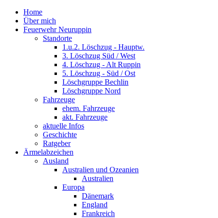
Home
Über mich
Feuerwehr Neuruppin
Standorte
1.u.2. Löschzug - Hauptw.
3. Löschzug Süd / West
4. Löschzug - Alt Ruppin
5. Löschzug - Süd / Ost
Löschgruppe Bechlin
Löschgruppe Nord
Fahrzeuge
ehem. Fahrzeuge
akt. Fahrzeuge
aktuelle Infos
Geschichte
Ratgeber
Ärmelabzeichen
Ausland
Australien und Ozeanien
Australien
Europa
Dänemark
England
Frankreich