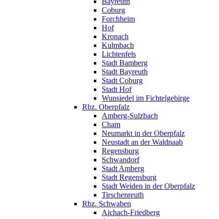
Bayreuth
Coburg
Forchheim
Hof
Kronach
Kulmbach
Lichtenfels
Stadt Bamberg
Stadt Bayreuth
Stadt Coburg
Stadt Hof
Wunsiedel im Fichtelgebirge
Rbz. Oberpfalz
Amberg-Sulzbach
Cham
Neumarkt in der Oberpfalz
Neustadt an der Waldnaab
Regensburg
Schwandorf
Stadt Amberg
Stadt Regensburg
Stadt Weiden in der Oberpfalz
Tirschenreuth
Rbz. Schwaben
Aichach-Friedberg