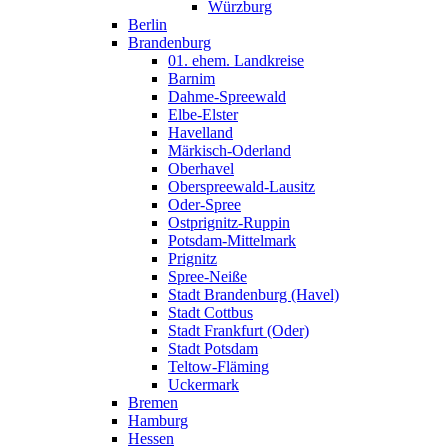
Würzburg
Berlin
Brandenburg
01. ehem. Landkreise
Barnim
Dahme-Spreewald
Elbe-Elster
Havelland
Märkisch-Oderland
Oberhavel
Oberspreewald-Lausitz
Oder-Spree
Ostprignitz-Ruppin
Potsdam-Mittelmark
Prignitz
Spree-Neiße
Stadt Brandenburg (Havel)
Stadt Cottbus
Stadt Frankfurt (Oder)
Stadt Potsdam
Teltow-Fläming
Uckermark
Bremen
Hamburg
Hessen