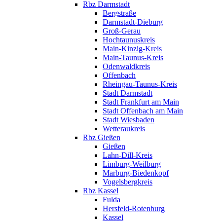
Rbz Darmstadt
Bergstraße
Darmstadt-Dieburg
Groß-Gerau
Hochtaunuskreis
Main-Kinzig-Kreis
Main-Taunus-Kreis
Odenwaldkreis
Offenbach
Rheingau-Taunus-Kreis
Stadt Darmstadt
Stadt Frankfurt am Main
Stadt Offenbach am Main
Stadt Wiesbaden
Wetteraukreis
Rbz Gießen
Gießen
Lahn-Dill-Kreis
Limburg-Weilburg
Marburg-Biedenkopf
Vogelsbergkreis
Rbz Kassel
Fulda
Hersfeld-Rotenburg
Kassel