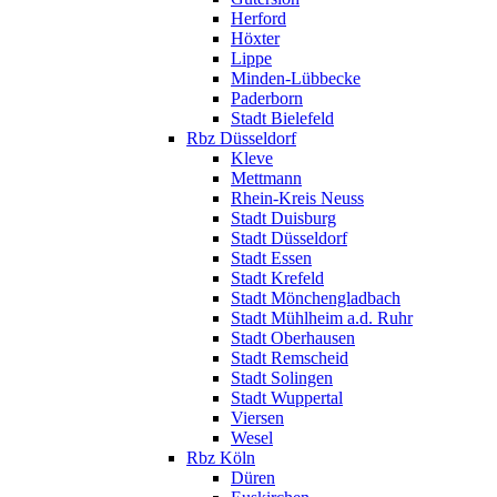
Herford
Höxter
Lippe
Minden-Lübbecke
Paderborn
Stadt Bielefeld
Rbz Düsseldorf
Kleve
Mettmann
Rhein-Kreis Neuss
Stadt Duisburg
Stadt Düsseldorf
Stadt Essen
Stadt Krefeld
Stadt Mönchengladbach
Stadt Mühlheim a.d. Ruhr
Stadt Oberhausen
Stadt Remscheid
Stadt Solingen
Stadt Wuppertal
Viersen
Wesel
Rbz Köln
Düren