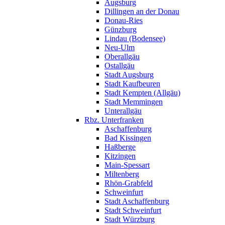
Augsburg
Dillingen an der Donau
Donau-Ries
Günzburg
Lindau (Bodensee)
Neu-Ulm
Oberallgäu
Ostallgäu
Stadt Augsburg
Stadt Kaufbeuren
Stadt Kempten (Allgäu)
Stadt Memmingen
Unterallgäu
Rbz. Unterfranken
Aschaffenburg
Bad Kissingen
Haßberge
Kitzingen
Main-Spessart
Miltenberg
Rhön-Grabfeld
Schweinfurt
Stadt Aschaffenburg
Stadt Schweinfurt
Stadt Würzburg