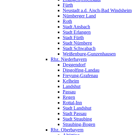
Fürth
Neustadt a.d. Aisch-Bad Windsheim
Nürnberger Land
Roth
Stadt Ansbach
Stadt Erlangen
Stadt Fürth
Stadt Nürnberg
Stadt Schwabach
Weißenburg-Gunzenhausen
Rbz. Niederbayern
Deggendorf
Dingolfing-Landau
Freyung-Grafenau
Kelheim
Landshut
Passau
Regen
Rottal-Inn
Stadt Landshut
Stadt Passau
Stadt Straubing
Straubing-Bogen
Rbz. Oberbayern