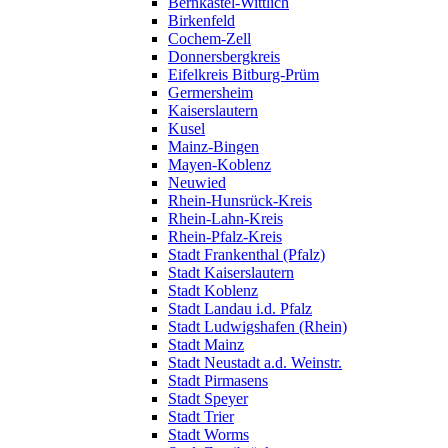
Bernkastel-Wittlich
Birkenfeld
Cochem-Zell
Donnersbergkreis
Eifelkreis Bitburg-Prüm
Germersheim
Kaiserslautern
Kusel
Mainz-Bingen
Mayen-Koblenz
Neuwied
Rhein-Hunsrück-Kreis
Rhein-Lahn-Kreis
Rhein-Pfalz-Kreis
Stadt Frankenthal (Pfalz)
Stadt Kaiserslautern
Stadt Koblenz
Stadt Landau i.d. Pfalz
Stadt Ludwigshafen (Rhein)
Stadt Mainz
Stadt Neustadt a.d. Weinstr.
Stadt Pirmasens
Stadt Speyer
Stadt Trier
Stadt Worms