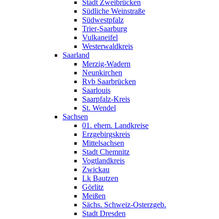
Stadt Zweibrücken
Südliche Weinstraße
Südwestpfalz
Trier-Saarburg
Vulkaneifel
Westerwaldkreis
Saarland
Merzig-Wadern
Neunkirchen
Rvb Saarbrücken
Saarlouis
Saarpfalz-Kreis
St. Wendel
Sachsen
01. ehem. Landkreise
Erzgebirgskreis
Mittelsachsen
Stadt Chemnitz
Vogtlandkreis
Zwickau
Lk Bautzen
Görlitz
Meißen
Sächs. Schweiz-Osterzgeb.
Stadt Dresden