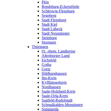
Plön
Rendsburg-Eckernförde
Schleswig-Flensburg
Segeberg
Stadt Flensburg
Stadt Kiel
Stadt Lübeck
Stadt Neumünster
Steinburg
Stormarn
Thüringen
01. ehem. Landkreise
Altenburger Land
Eichsfeld
Gotha
Greiz
Hildburghausen
Ilm-Kreis
Kyffhäuserkreis
Nordhausen
Saale-Holzland-Kreis
Saale-Orla-Kreis
Saalfeld-Rudolstadt
Schmalkalden-Menningen
Sömmerda