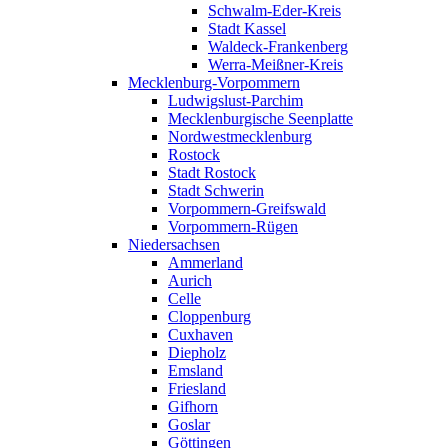
Schwalm-Eder-Kreis
Stadt Kassel
Waldeck-Frankenberg
Werra-Meißner-Kreis
Mecklenburg-Vorpommern
Ludwigslust-Parchim
Mecklenburgische Seenplatte
Nordwestmecklenburg
Rostock
Stadt Rostock
Stadt Schwerin
Vorpommern-Greifswald
Vorpommern-Rügen
Niedersachsen
Ammerland
Aurich
Celle
Cloppenburg
Cuxhaven
Diepholz
Emsland
Friesland
Gifhorn
Goslar
Göttingen