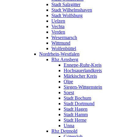
Stadt Salzgitter
Stadt Wilhelmshaven
Stadt Wolfsburg
Uelzen
Vechta
Verden
Wesermarsch
Wittmund
Wolfenbüttel
Nordrhein-Westfalen
Rbz Arnsberg
Ennepe-Ruhr-Kreis
Hochsauerlandkreis
Märkischer Kreis
Olpe
Siegen-Wittgenstein
Soest
Stadt Bochum
Stadt Dortmund
Stadt Hagen
Stadt Hamm
Stadt Herne
Unna
Rbz Detmold
Gütersloh