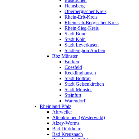
Euskirchen
Heinsberg
Oberbergischer Kreis
Rhein-Erft-Kreis
Rheinisch-Bergischer Kreis
Rhein-Sieg-Kreis
Stadt Bonn
Stadt Köln
Stadt Leverkusen
Städteregion Aachen
Rbz Münster
Borken
Coesfeld
Recklinghausen
Stadt Bottrop
Stadt Gelsenkirchen
Stadt Münster
Steinfurt
Warendorf
Rheinland-Pfalz
Ahrweiler
Altenkirchen (Westerwald)
Alzey-Worms
Bad Dürkheim
Bad Kreuznach