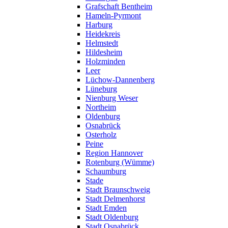
Grafschaft Bentheim
Hameln-Pyrmont
Harburg
Heidekreis
Helmstedt
Hildesheim
Holzminden
Leer
Lüchow-Dannenberg
Lüneburg
Nienburg Weser
Northeim
Oldenburg
Osnabrück
Osterholz
Peine
Region Hannover
Rotenburg (Wümme)
Schaumburg
Stade
Stadt Braunschweig
Stadt Delmenhorst
Stadt Emden
Stadt Oldenburg
Stadt Osnabrück