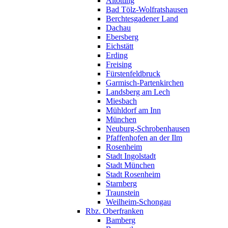
Altötting
Bad Tölz-Wolfratshausen
Berchtesgadener Land
Dachau
Ebersberg
Eichstätt
Erding
Freising
Fürstenfeldbruck
Garmisch-Partenkirchen
Landsberg am Lech
Miesbach
Mühldorf am Inn
München
Neuburg-Schrobenhausen
Pfaffenhofen an der Ilm
Rosenheim
Stadt Ingolstadt
Stadt München
Stadt Rosenheim
Starnberg
Traunstein
Weilheim-Schongau
Rbz. Oberfranken
Bamberg