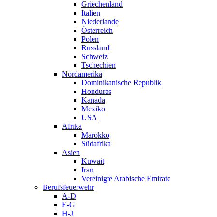
Griechenland
Italien
Niederlande
Österreich
Polen
Russland
Schweiz
Tschechien
Nordamerika
Dominikanische Republik
Honduras
Kanada
Mexiko
USA
Afrika
Marokko
Südafrika
Asien
Kuwait
Iran
Vereinigte Arabische Emirate
Berufsfeuerwehr
A-D
E-G
H-J