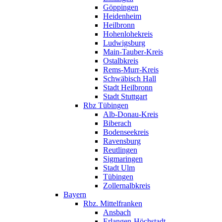
Göppingen
Heidenheim
Heilbronn
Hohenlohekreis
Ludwigsburg
Main-Tauber-Kreis
Ostalbkreis
Rems-Murr-Kreis
Schwäbisch Hall
Stadt Heilbronn
Stadt Stuttgart
Rbz Tübingen
Alb-Donau-Kreis
Biberach
Bodenseekreis
Ravensburg
Reutlingen
Sigmaringen
Stadt Ulm
Tübingen
Zollernalbkreis
Bayern
Rbz. Mittelfranken
Ansbach
Erlangen-Höchstadt