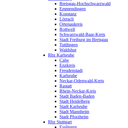
Breisgau-Hochschwarzwald
Emmendingen
Konstanz
Lörrach
Ortenaukreis
Rottweil
Schwarzwald-Baar-Kreis
Stadt Freiburg im Breisgau
Tuttlingen
Waldshut
Rbz Karlsruhe
Calw
Enzkreis
Freudenstadt
Karlsruhe
Neckar-Odenwald-Kreis
Rastatt
Rhein-Neckar-Kreis
Stadt Baden-Baden
Stadt Heidelberg
Stadt Karlsruhe
Stadt Mannheim
Stadt Pforzheim
Rbz Stuttgart
Esslingen