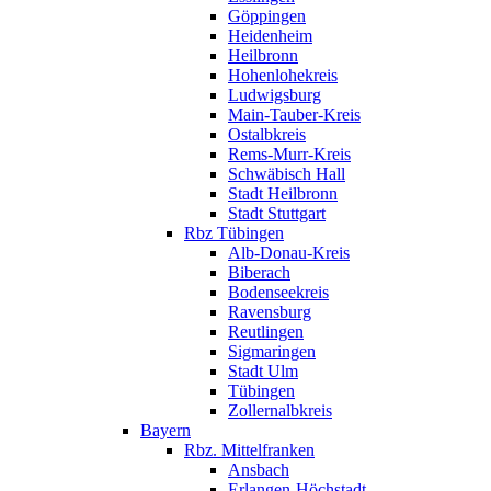
Göppingen
Heidenheim
Heilbronn
Hohenlohekreis
Ludwigsburg
Main-Tauber-Kreis
Ostalbkreis
Rems-Murr-Kreis
Schwäbisch Hall
Stadt Heilbronn
Stadt Stuttgart
Rbz Tübingen
Alb-Donau-Kreis
Biberach
Bodenseekreis
Ravensburg
Reutlingen
Sigmaringen
Stadt Ulm
Tübingen
Zollernalbkreis
Bayern
Rbz. Mittelfranken
Ansbach
Erlangen-Höchstadt