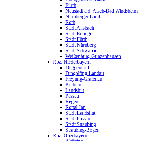
Fürth
Neustadt a.d. Aisch-Bad Windsheim
Nürnberger Land
Roth
Stadt Ansbach
Stadt Erlangen
Stadt Fürth
Stadt Nürnberg
Stadt Schwabach
Weißenburg-Gunzenhausen
Rbz. Niederbayern
Deggendorf
Dingolfing-Landau
Freyung-Grafenau
Kelheim
Landshut
Passau
Regen
Rottal-Inn
Stadt Landshut
Stadt Passau
Stadt Straubing
Straubing-Bogen
Rbz. Oberbayern