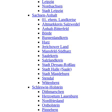
Leipzig
Nordsachsen
Stadt Leipzig
Sachsen-Anhalt
01. ehem. Landkreise
Altmarkkreis Salzwedel
Anhalt-Bitterfeld
Börde
Burgenlandkreis
Harz
Jerichower Land
Mansfeld-Südharz
Saalekreis
Salzlandkreis
Stadt Dessau-Roßlau
Stadt Halle (Saale)
Stadt Magdeburg
Stendal
Wittenberg
Schleswig-Holstein
Dithmarschen
Herzogtum Lauenburg
Nordfriesland
Ostholstein
Pinneberg