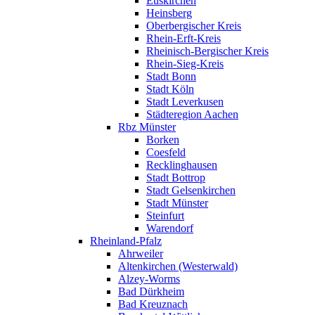
Euskirchen
Heinsberg
Oberbergischer Kreis
Rhein-Erft-Kreis
Rheinisch-Bergischer Kreis
Rhein-Sieg-Kreis
Stadt Bonn
Stadt Köln
Stadt Leverkusen
Städteregion Aachen
Rbz Münster
Borken
Coesfeld
Recklinghausen
Stadt Bottrop
Stadt Gelsenkirchen
Stadt Münster
Steinfurt
Warendorf
Rheinland-Pfalz
Ahrweiler
Altenkirchen (Westerwald)
Alzey-Worms
Bad Dürkheim
Bad Kreuznach