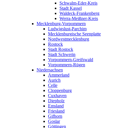
Schwalm-Eder-Kreis
Stadt Kassel
Waldeck-Frankenberg
Werra-Meißner-Kreis
Mecklenburg-Vorpommern
Ludwigslust-Parchim
Mecklenburgische Seenplatte
Nordwestmecklenburg
Rostock
Stadt Rostock
Stadt Schwerin
Vorpommern-Greifswald
Vorpommern-Rügen
Niedersachsen
Ammerland
Aurich
Celle
Cloppenburg
Cuxhaven
Diepholz
Emsland
Friesland
Gifhorn
Goslar
Göttingen