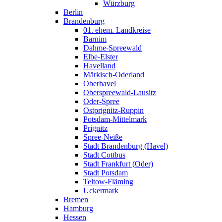
Würzburg
Berlin
Brandenburg
01. ehem. Landkreise
Barnim
Dahme-Spreewald
Elbe-Elster
Havelland
Märkisch-Oderland
Oberhavel
Oberspreewald-Lausitz
Oder-Spree
Ostprignitz-Ruppin
Potsdam-Mittelmark
Prignitz
Spree-Neiße
Stadt Brandenburg (Havel)
Stadt Cottbus
Stadt Frankfurt (Oder)
Stadt Potsdam
Teltow-Fläming
Uckermark
Bremen
Hamburg
Hessen