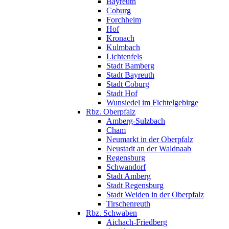
Bayreuth
Coburg
Forchheim
Hof
Kronach
Kulmbach
Lichtenfels
Stadt Bamberg
Stadt Bayreuth
Stadt Coburg
Stadt Hof
Wunsiedel im Fichtelgebirge
Rbz. Oberpfalz
Amberg-Sulzbach
Cham
Neumarkt in der Oberpfalz
Neustadt an der Waldnaab
Regensburg
Schwandorf
Stadt Amberg
Stadt Regensburg
Stadt Weiden in der Oberpfalz
Tirschenreuth
Rbz. Schwaben
Aichach-Friedberg