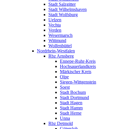
Stadt Salzgitter
Stadt Wilhelmshaven
Stadt Wolfsburg
Uelzen
Vechta
Verden
Wesermarsch
Wittmund
Wolfenbüttel
Nordrhein-Westfalen
Rbz Arnsberg
Ennepe-Ruhr-Kreis
Hochsauerlandkreis
Märkischer Kreis
Olpe
Siegen-Wittgenstein
Soest
Stadt Bochum
Stadt Dortmund
Stadt Hagen
Stadt Hamm
Stadt Herne
Unna
Rbz Detmold
Gütersloh