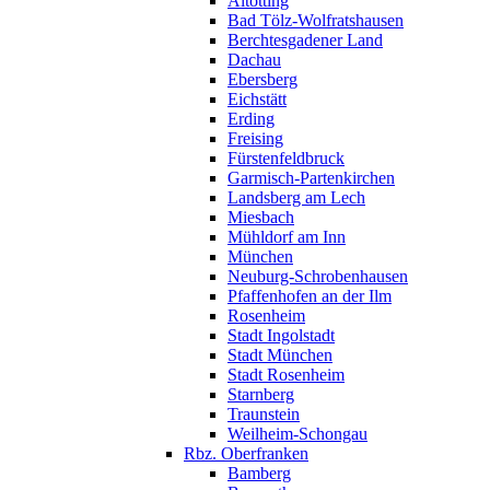
Altötting
Bad Tölz-Wolfratshausen
Berchtesgadener Land
Dachau
Ebersberg
Eichstätt
Erding
Freising
Fürstenfeldbruck
Garmisch-Partenkirchen
Landsberg am Lech
Miesbach
Mühldorf am Inn
München
Neuburg-Schrobenhausen
Pfaffenhofen an der Ilm
Rosenheim
Stadt Ingolstadt
Stadt München
Stadt Rosenheim
Starnberg
Traunstein
Weilheim-Schongau
Rbz. Oberfranken
Bamberg