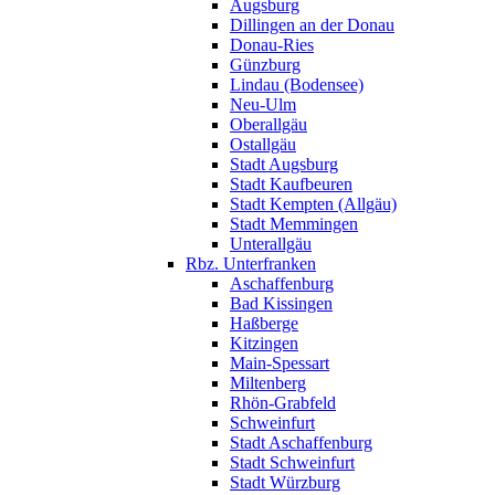
Augsburg
Dillingen an der Donau
Donau-Ries
Günzburg
Lindau (Bodensee)
Neu-Ulm
Oberallgäu
Ostallgäu
Stadt Augsburg
Stadt Kaufbeuren
Stadt Kempten (Allgäu)
Stadt Memmingen
Unterallgäu
Rbz. Unterfranken
Aschaffenburg
Bad Kissingen
Haßberge
Kitzingen
Main-Spessart
Miltenberg
Rhön-Grabfeld
Schweinfurt
Stadt Aschaffenburg
Stadt Schweinfurt
Stadt Würzburg