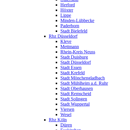
Herford
Höxter
Lippe
Minden-Lübbecke
Paderborn
Stadt Bielefeld
Rbz Düsseldorf
Kleve
Mettmann
Rhein-Kreis Neuss
Stadt Duisburg
Stadt Düsseldorf
Stadt Essen
Stadt Krefeld
Stadt Mönchengladbach
Stadt Mühlheim a.d. Ruhr
Stadt Oberhausen
Stadt Remscheid
Stadt Solingen
Stadt Wuppertal
Viersen
Wesel
Rbz Köln
Düren