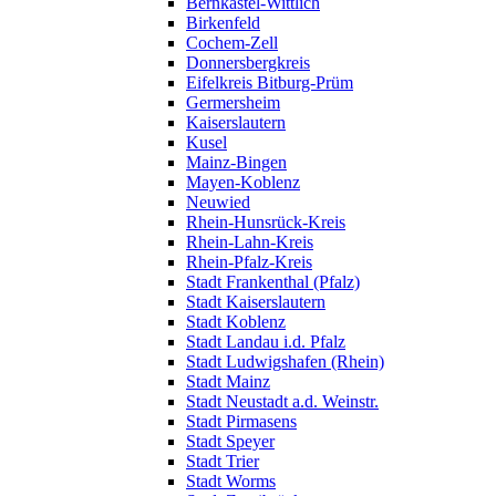
Bernkastel-Wittlich
Birkenfeld
Cochem-Zell
Donnersbergkreis
Eifelkreis Bitburg-Prüm
Germersheim
Kaiserslautern
Kusel
Mainz-Bingen
Mayen-Koblenz
Neuwied
Rhein-Hunsrück-Kreis
Rhein-Lahn-Kreis
Rhein-Pfalz-Kreis
Stadt Frankenthal (Pfalz)
Stadt Kaiserslautern
Stadt Koblenz
Stadt Landau i.d. Pfalz
Stadt Ludwigshafen (Rhein)
Stadt Mainz
Stadt Neustadt a.d. Weinstr.
Stadt Pirmasens
Stadt Speyer
Stadt Trier
Stadt Worms