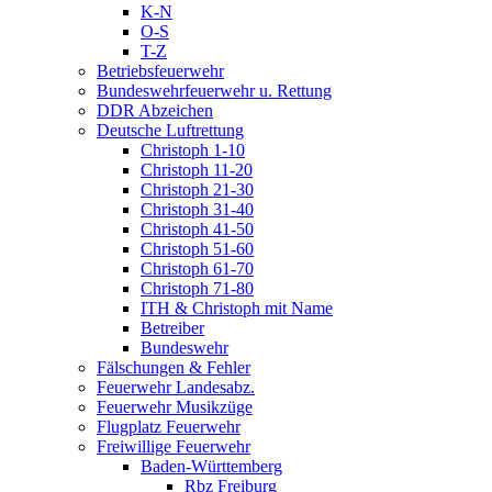
K-N
O-S
T-Z
Betriebsfeuerwehr
Bundeswehrfeuerwehr u. Rettung
DDR Abzeichen
Deutsche Luftrettung
Christoph 1-10
Christoph 11-20
Christoph 21-30
Christoph 31-40
Christoph 41-50
Christoph 51-60
Christoph 61-70
Christoph 71-80
ITH & Christoph mit Name
Betreiber
Bundeswehr
Fälschungen & Fehler
Feuerwehr Landesabz.
Feuerwehr Musikzüge
Flugplatz Feuerwehr
Freiwillige Feuerwehr
Baden-Württemberg
Rbz Freiburg