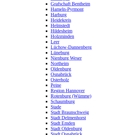
Grafschaft Bentheim
Hameln-Pyrmont
Harburg
Heidekreis
Helmstedt
Hildesheim
Holzminden
Leer
Lüchow-Dannenberg
Lüneburg
Nienburg Weser
Northeim
Oldenburg
Osnabrück
Osterholz
Peine
Region Hannover
Rotenburg (Wümme)
Schaumburg
Stade
Stadt Braunschweig
Stadt Delmenhorst
Stadt Emden
Stadt Oldenburg
Stadt Osnabrück