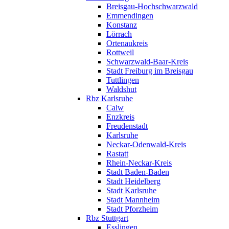
Breisgau-Hochschwarzwald
Emmendingen
Konstanz
Lörrach
Ortenaukreis
Rottweil
Schwarzwald-Baar-Kreis
Stadt Freiburg im Breisgau
Tuttlingen
Waldshut
Rbz Karlsruhe
Calw
Enzkreis
Freudenstadt
Karlsruhe
Neckar-Odenwald-Kreis
Rastatt
Rhein-Neckar-Kreis
Stadt Baden-Baden
Stadt Heidelberg
Stadt Karlsruhe
Stadt Mannheim
Stadt Pforzheim
Rbz Stuttgart
Esslingen