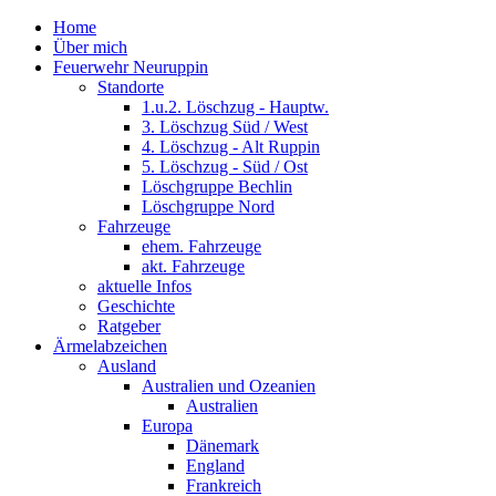
Home
Über mich
Feuerwehr Neuruppin
Standorte
1.u.2. Löschzug - Hauptw.
3. Löschzug Süd / West
4. Löschzug - Alt Ruppin
5. Löschzug - Süd / Ost
Löschgruppe Bechlin
Löschgruppe Nord
Fahrzeuge
ehem. Fahrzeuge
akt. Fahrzeuge
aktuelle Infos
Geschichte
Ratgeber
Ärmelabzeichen
Ausland
Australien und Ozeanien
Australien
Europa
Dänemark
England
Frankreich