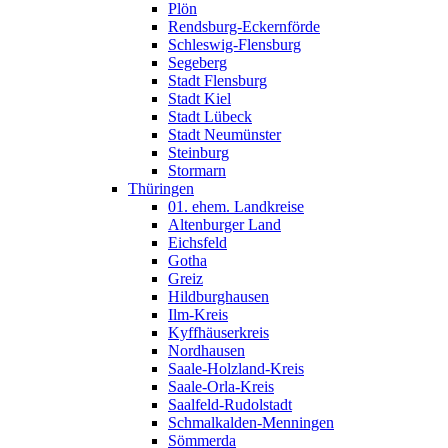
Plön
Rendsburg-Eckernförde
Schleswig-Flensburg
Segeberg
Stadt Flensburg
Stadt Kiel
Stadt Lübeck
Stadt Neumünster
Steinburg
Stormarn
Thüringen
01. ehem. Landkreise
Altenburger Land
Eichsfeld
Gotha
Greiz
Hildburghausen
Ilm-Kreis
Kyffhäuserkreis
Nordhausen
Saale-Holzland-Kreis
Saale-Orla-Kreis
Saalfeld-Rudolstadt
Schmalkalden-Menningen
Sömmerda