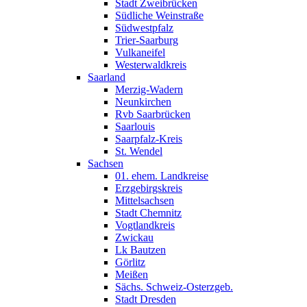
Stadt Zweibrücken
Südliche Weinstraße
Südwestpfalz
Trier-Saarburg
Vulkaneifel
Westerwaldkreis
Saarland
Merzig-Wadern
Neunkirchen
Rvb Saarbrücken
Saarlouis
Saarpfalz-Kreis
St. Wendel
Sachsen
01. ehem. Landkreise
Erzgebirgskreis
Mittelsachsen
Stadt Chemnitz
Vogtlandkreis
Zwickau
Lk Bautzen
Görlitz
Meißen
Sächs. Schweiz-Osterzgeb.
Stadt Dresden