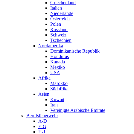
Griechenland
Italien
Niederlande
Österreich
Polen
Russland
Schweiz
Tschechien
Nordamerika
Dominikanische Republik
Honduras
Kanada
Mexiko
USA
Afrika
Marokko
Südafrika
Asien
Kuwait
Iran
Vereinigte Arabische Emirate
Berufsfeuerwehr
A-D
E-G
H-J