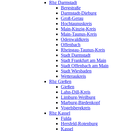
Rbz Darmstadt
Bergstraße
Darmstadt-Dieburg
Groß-Gerau
Hochtaunuskreis
Main-Kinzig-Kreis
Main-Taunus-Kreis
Odenwaldkreis
Offenbach
Rheingau-Taunus-Kreis
Stadt Darmstadt
Stadt Frankfurt am Main
Stadt Offenbach am Main
Stadt Wiesbaden
Wetteraukreis
Rbz Gießen
Gießen
Lahn-Dill-Kreis
Limburg-Weilburg
Marburg-Biedenkopf
Vogelsbergkreis
Rbz Kassel
Fulda
Hersfeld-Rotenburg
Kassel