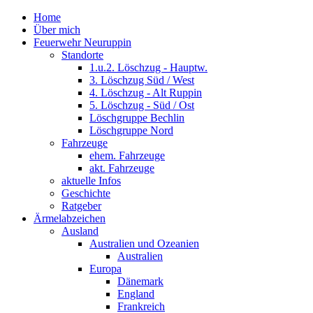
Home
Über mich
Feuerwehr Neuruppin
Standorte
1.u.2. Löschzug - Hauptw.
3. Löschzug Süd / West
4. Löschzug - Alt Ruppin
5. Löschzug - Süd / Ost
Löschgruppe Bechlin
Löschgruppe Nord
Fahrzeuge
ehem. Fahrzeuge
akt. Fahrzeuge
aktuelle Infos
Geschichte
Ratgeber
Ärmelabzeichen
Ausland
Australien und Ozeanien
Australien
Europa
Dänemark
England
Frankreich