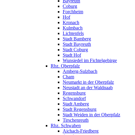
Bayreuth
Coburg
Forchheim
Hof
Kronach
Kulmbach
Lichtenfels
Stadt Bamberg
Stadt Bayreuth
Stadt Coburg
Stadt Hof
Wunsiedel im Fichtelgebirge
Rbz. Oberpfalz
Amberg-Sulzbach
Cham
Neumarkt in der Oberpfalz
Neustadt an der Waldnaab
Regensburg
Schwandorf
Stadt Amberg
Stadt Regensburg
Stadt Weiden in der Oberpfalz
Tirschenreuth
Rbz. Schwaben
Aichach-Friedberg