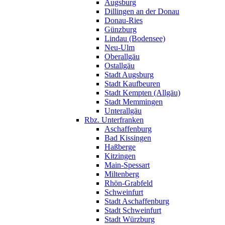
Augsburg
Dillingen an der Donau
Donau-Ries
Günzburg
Lindau (Bodensee)
Neu-Ulm
Oberallgäu
Ostallgäu
Stadt Augsburg
Stadt Kaufbeuren
Stadt Kempten (Allgäu)
Stadt Memmingen
Unterallgäu
Rbz. Unterfranken
Aschaffenburg
Bad Kissingen
Haßberge
Kitzingen
Main-Spessart
Miltenberg
Rhön-Grabfeld
Schweinfurt
Stadt Aschaffenburg
Stadt Schweinfurt
Stadt Würzburg