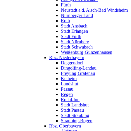
Fürth
Neustadt a.d. Aisch-Bad Windsheim
Nürnberger Land
Roth
Stadt Ansbach
Stadt Erlangen
Stadt Fürth
Stadt Nürnberg
Stadt Schwabach
Weißenburg-Gunzenhausen
Rbz. Niederbayern
Deggendorf
Dingolfing-Landau
Freyung-Grafenau
Kelheim
Landshut
Passau
Regen
Rottal-Inn
Stadt Landshut
Stadt Passau
Stadt Straubing
Straubing-Bogen
Rbz. Oberbayern