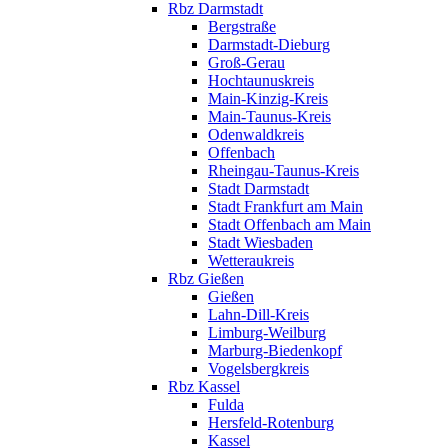
Rbz Darmstadt
Bergstraße
Darmstadt-Dieburg
Groß-Gerau
Hochtaunuskreis
Main-Kinzig-Kreis
Main-Taunus-Kreis
Odenwaldkreis
Offenbach
Rheingau-Taunus-Kreis
Stadt Darmstadt
Stadt Frankfurt am Main
Stadt Offenbach am Main
Stadt Wiesbaden
Wetteraukreis
Rbz Gießen
Gießen
Lahn-Dill-Kreis
Limburg-Weilburg
Marburg-Biedenkopf
Vogelsbergkreis
Rbz Kassel
Fulda
Hersfeld-Rotenburg
Kassel