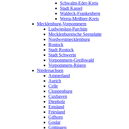
Schwalm-Eder-Kreis
Stadt Kassel
Waldeck-Frankenberg
Werra-Meißner-Kreis
Mecklenburg-Vorpommern
Ludwigslust-Parchim
Mecklenburgische Seenplatte
Nordwestmecklenburg
Rostock
Stadt Rostock
Stadt Schwerin
Vorpommern-Greifswald
Vorpommern-Rügen
Niedersachsen
Ammerland
Aurich
Celle
Cloppenburg
Cuxhaven
Diepholz
Emsland
Friesland
Gifhorn
Goslar
Göttingen