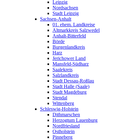
Leipzig
Nordsachsen
Stadt Leipzig
Sachsen-Anhalt
01. ehem. Landkreise
Altmarkkreis Salzwedel
Anhalt-Bitterfeld
Börde
Burgenlandkreis
Harz
Jerichower Land
Mansfeld-Südharz
Saalekreis
Salzlandkreis
Stadt Dessau-Roßlau
Stadt Halle (Saale)
Stadt Magdeburg
Stendal
Wittenberg
Schleswig-Holstein
Dithmarschen
Herzogtum Lauenburg
Nordfriesland
Ostholstein
Pinneberg