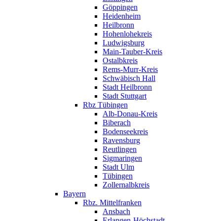
Göppingen
Heidenheim
Heilbronn
Hohenlohekreis
Ludwigsburg
Main-Tauber-Kreis
Ostalbkreis
Rems-Murr-Kreis
Schwäbisch Hall
Stadt Heilbronn
Stadt Stuttgart
Rbz Tübingen
Alb-Donau-Kreis
Biberach
Bodenseekreis
Ravensburg
Reutlingen
Sigmaringen
Stadt Ulm
Tübingen
Zollernalbkreis
Bayern
Rbz. Mittelfranken
Ansbach
Erlangen-Höchstadt