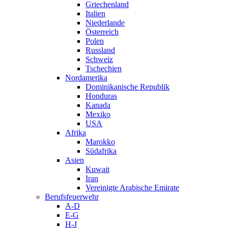
Griechenland
Italien
Niederlande
Österreich
Polen
Russland
Schweiz
Tschechien
Nordamerika
Dominikanische Republik
Honduras
Kanada
Mexiko
USA
Afrika
Marokko
Südafrika
Asien
Kuwait
Iran
Vereinigte Arabische Emirate
Berufsfeuerwehr
A-D
E-G
H-J