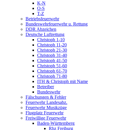
K-N
O-S
T-Z
Betriebsfeuerwehr
Bundeswehrfeuerwehr u. Rettung
DDR Abzeichen
Deutsche Luftrettung
Christoph 1-10
Christoph 11-20
Christoph 21-30
Christoph 31-40
Christoph 41-50
Christoph 51-60
Christoph 61-70
Christoph 71-80
ITH & Christoph mit Name
Betreiber
Bundeswehr
Fälschungen & Fehler
Feuerwehr Landesabz.
Feuerwehr Musikzüge
Flugplatz Feuerwehr
Freiwillige Feuerwehr
Baden-Württemberg
Rbz Freiburg