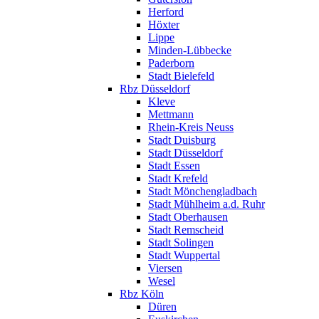
Herford
Höxter
Lippe
Minden-Lübbecke
Paderborn
Stadt Bielefeld
Rbz Düsseldorf
Kleve
Mettmann
Rhein-Kreis Neuss
Stadt Duisburg
Stadt Düsseldorf
Stadt Essen
Stadt Krefeld
Stadt Mönchengladbach
Stadt Mühlheim a.d. Ruhr
Stadt Oberhausen
Stadt Remscheid
Stadt Solingen
Stadt Wuppertal
Viersen
Wesel
Rbz Köln
Düren