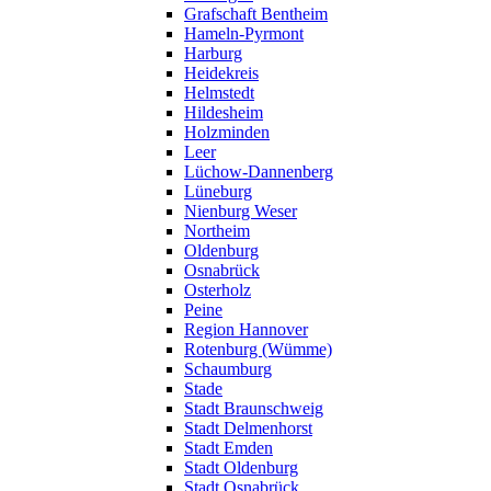
Grafschaft Bentheim
Hameln-Pyrmont
Harburg
Heidekreis
Helmstedt
Hildesheim
Holzminden
Leer
Lüchow-Dannenberg
Lüneburg
Nienburg Weser
Northeim
Oldenburg
Osnabrück
Osterholz
Peine
Region Hannover
Rotenburg (Wümme)
Schaumburg
Stade
Stadt Braunschweig
Stadt Delmenhorst
Stadt Emden
Stadt Oldenburg
Stadt Osnabrück