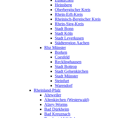
Euskirchen
Heinsberg
Oberbergischer Kreis
Rhein-Erft-Kreis
Rheinisch-Bergischer Kreis
Rhein-Sieg-Kreis
Stadt Bonn
Stadt Köln
Stadt Leverkusen
Städteregion Aachen
Rbz Münster
Borken
Coesfeld
Recklinghausen
Stadt Bottrop
Stadt Gelsenkirchen
Stadt Münster
Steinfurt
Warendorf
Rheinland-Pfalz
Ahrweiler
Altenkirchen (Westerwald)
Alzey-Worms
Bad Dürkheim
Bad Kreuznach