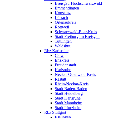
Breisgau-Hochschwarzwald
Emmendingen
Konstanz
Lörrach
Ortenaukreis
Rottweil
Schwarzwald-Baar-Kreis
Stadt Freiburg im Breisgau
Tuttlingen
Waldshut
Rbz Karlsruhe
Calw
Enzkreis
Freudenstadt
Karlsruhe
Neckar-Odenwald-Kreis
Rastatt
Rhein-Neckar-Kreis
Stadt Baden-Baden
Stadt Heidelberg
Stadt Karlsruhe
Stadt Mannheim
Stadt Pforzheim
Rbz Stuttgart
Esslingen