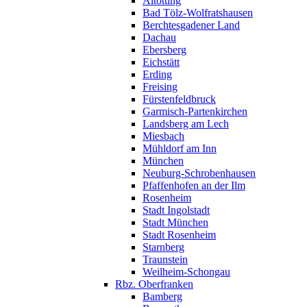
Altötting
Bad Tölz-Wolfratshausen
Berchtesgadener Land
Dachau
Ebersberg
Eichstätt
Erding
Freising
Fürstenfeldbruck
Garmisch-Partenkirchen
Landsberg am Lech
Miesbach
Mühldorf am Inn
München
Neuburg-Schrobenhausen
Pfaffenhofen an der Ilm
Rosenheim
Stadt Ingolstadt
Stadt München
Stadt Rosenheim
Starnberg
Traunstein
Weilheim-Schongau
Rbz. Oberfranken
Bamberg