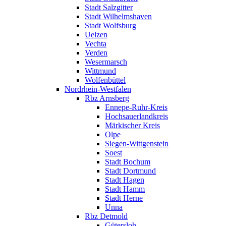
Stadt Salzgitter
Stadt Wilhelmshaven
Stadt Wolfsburg
Uelzen
Vechta
Verden
Wesermarsch
Wittmund
Wolfenbüttel
Nordrhein-Westfalen
Rbz Arnsberg
Ennepe-Ruhr-Kreis
Hochsauerlandkreis
Märkischer Kreis
Olpe
Siegen-Wittgenstein
Soest
Stadt Bochum
Stadt Dortmund
Stadt Hagen
Stadt Hamm
Stadt Herne
Unna
Rbz Detmold
Gütersloh