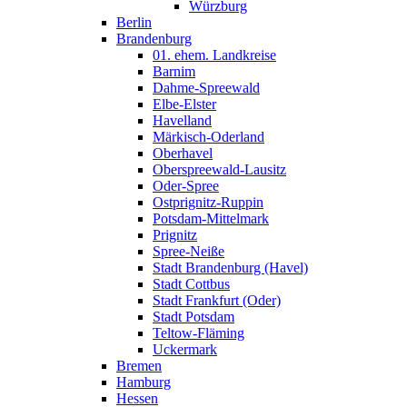
Würzburg
Berlin
Brandenburg
01. ehem. Landkreise
Barnim
Dahme-Spreewald
Elbe-Elster
Havelland
Märkisch-Oderland
Oberhavel
Oberspreewald-Lausitz
Oder-Spree
Ostprignitz-Ruppin
Potsdam-Mittelmark
Prignitz
Spree-Neiße
Stadt Brandenburg (Havel)
Stadt Cottbus
Stadt Frankfurt (Oder)
Stadt Potsdam
Teltow-Fläming
Uckermark
Bremen
Hamburg
Hessen