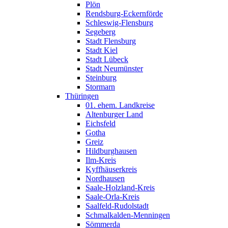
Plön
Rendsburg-Eckernförde
Schleswig-Flensburg
Segeberg
Stadt Flensburg
Stadt Kiel
Stadt Lübeck
Stadt Neumünster
Steinburg
Stormarn
Thüringen
01. ehem. Landkreise
Altenburger Land
Eichsfeld
Gotha
Greiz
Hildburghausen
Ilm-Kreis
Kyffhäuserkreis
Nordhausen
Saale-Holzland-Kreis
Saale-Orla-Kreis
Saalfeld-Rudolstadt
Schmalkalden-Menningen
Sömmerda