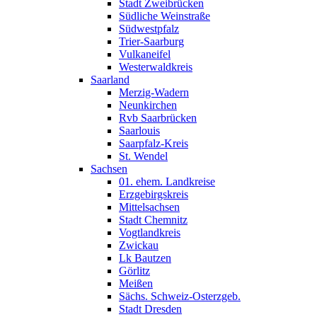
Stadt Zweibrücken
Südliche Weinstraße
Südwestpfalz
Trier-Saarburg
Vulkaneifel
Westerwaldkreis
Saarland
Merzig-Wadern
Neunkirchen
Rvb Saarbrücken
Saarlouis
Saarpfalz-Kreis
St. Wendel
Sachsen
01. ehem. Landkreise
Erzgebirgskreis
Mittelsachsen
Stadt Chemnitz
Vogtlandkreis
Zwickau
Lk Bautzen
Görlitz
Meißen
Sächs. Schweiz-Osterzgeb.
Stadt Dresden