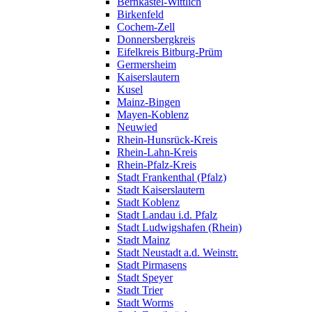
Bernkastel-Wittlich
Birkenfeld
Cochem-Zell
Donnersbergkreis
Eifelkreis Bitburg-Prüm
Germersheim
Kaiserslautern
Kusel
Mainz-Bingen
Mayen-Koblenz
Neuwied
Rhein-Hunsrück-Kreis
Rhein-Lahn-Kreis
Rhein-Pfalz-Kreis
Stadt Frankenthal (Pfalz)
Stadt Kaiserslautern
Stadt Koblenz
Stadt Landau i.d. Pfalz
Stadt Ludwigshafen (Rhein)
Stadt Mainz
Stadt Neustadt a.d. Weinstr.
Stadt Pirmasens
Stadt Speyer
Stadt Trier
Stadt Worms